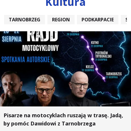
Kultura
TARNOBRZEG
REGION
PODKARPACIE
S
Pisarze na motocyklach ruszają w trasę. Jadą,
by pomóc Dawidowi z Tarnobrzega