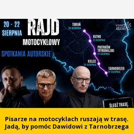
Pisarze na motocyklach ruszają w trasę.
Jadą, by pomóc Dawidowi z Tarnobrzega