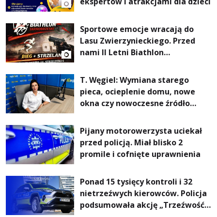
ekspertów i atrakcjami dla dzieci
Sportowe emocje wracają do
Lasu Zwierzynieckiego. Przed
nami II Letni Biathlon
Tarnobrzeski
T. Węgiel: Wymiana starego
pieca, ocieplenie domu, nowe
okna czy nowoczesne źródło
ogrzewania – to mniejsze
rachunki za energię, lepszy
Pijany motorowerzysta uciekał
komfort życia i... czystsze
przed policją. Miał blisko 2
powietrze
promile i cofnięte uprawnienia
Ponad 15 tysięcy kontroli i 32
nietrzeźwych kierowców. Policja
podsumowała akcję „Trzeźwość”
na Podkarpaciu