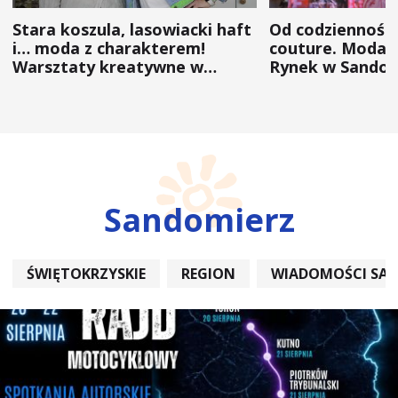
Stara koszula, lasowiacki haft
Od codzienności
i… moda z charakterem!
couture. Moda 
Warsztaty kreatywne w
Rynek w Sandom
ramach NFW
(ZDJĘCIA)
Sandomierz
ŚWIĘTOKRZYSKIE
REGION
WIADOMOŚCI SA