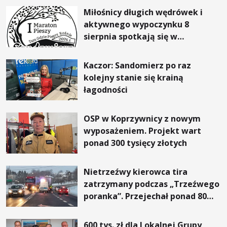
Miłośnicy długich wędrówek i
aktywnego wypoczynku 8
sierpnia spotkają się w
Sandomierzu na I Maratonie
Pieszym „Tam Gdzie Pieprz
Kaczor: Sandomierz po raz
Rośnie”
kolejny stanie się krainą
łagodności
OSP w Koprzywnicy z nowym
wyposażeniem. Projekt wart
ponad 300 tysięcy złotych
Nietrzeźwy kierowca tira
zatrzymany podczas „Trzeźwego
poranka”. Przejechał ponad 80
kilometrów
600 tys. zł dla Lokalnej Grupy