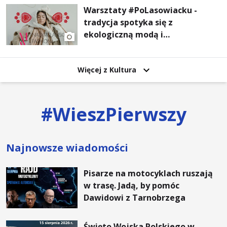
Warsztaty #PoLasowiacku -
tradycja spotyka się z
ekologiczną modą i
nowoczesnym designem!
Więcej z Kultura
#
WieszPierwszy
Najnowsze wiadomości
Pisarze na motocyklach ruszają
w trasę. Jadą, by pomóc
Dawidowi z Tarnobrzega
Święto Wojska Polskiego w