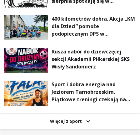
sierpnia spotkają się w
Sandomierzu na I Maratonie
Pieszym „Tam Gdzie Pieprz
400 kilometrów dobra. Akcja „KM
Rośnie”
dla Dzieci” pomoże
podopiecznym DPS w
Mokrzyszowie
Rusza nabór do dziewczęcej
sekcji Akademii Piłkarskiej SKS
Wisły Sandomierz
Sport i dobra energia nad
Jeziorem Tarnobrzeskim.
Piątkowe treningi czekają na
uczestników
Więcej z Sport