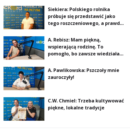
rachunki za energię, lepszy
Siekiera: Polskiego rolnika
komfort życia i... czystsze
próbuje się przedstawić jako
powietrze
tego roszczeniowego, a prawda
jest zupełnie inna
A. Rebisz: Mam piękną,
wspierającą rodzinę. To
pomogło, bo zawsze wiedziałam,
że mogę. Rodzina jest
najważniejsza
A. Pawlikowska: Pszczoły mnie
zauroczyły!
C.W. Chmiel: Trzeba kultywować
piękne, lokalne tradycje