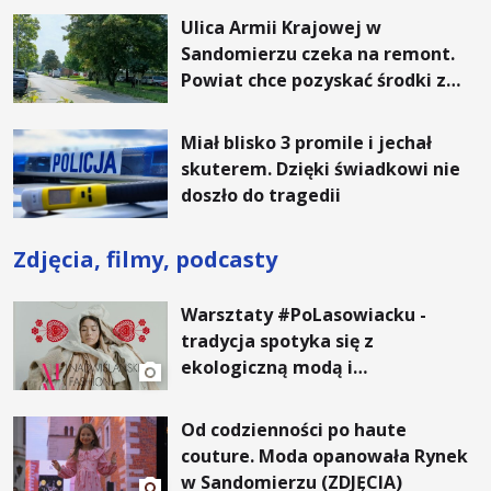
Ulica Armii Krajowej w
Sandomierzu czeka na remont.
Powiat chce pozyskać środki z
Rządowego Funduszu Rozwoju
Dróg
Miał blisko 3 promile i jechał
skuterem. Dzięki świadkowi nie
doszło do tragedii
Zdjęcia, filmy, podcasty
Warsztaty #PoLasowiacku -
tradycja spotyka się z
ekologiczną modą i
nowoczesnym designem!
Od codzienności po haute
couture. Moda opanowała Rynek
w Sandomierzu (ZDJĘCIA)