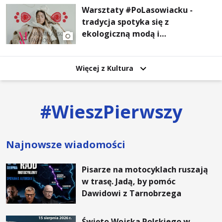
Warsztaty #PoLasowiacku -
tradycja spotyka się z
ekologiczną modą i
nowoczesnym designem!
Więcej z Kultura
#
WieszPierwszy
Najnowsze wiadomości
Pisarze na motocyklach ruszają
w trasę. Jadą, by pomóc
Dawidowi z Tarnobrzega
Święto Wojska Polskiego w