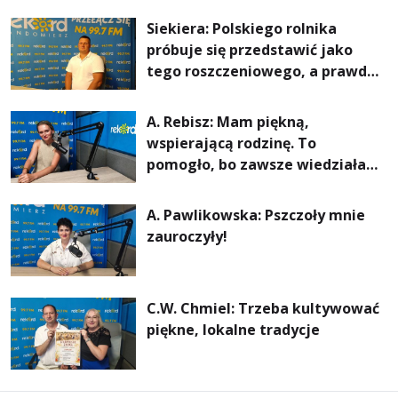
rachunki za energię, lepszy
Siekiera: Polskiego rolnika
komfort życia i... czystsze
próbuje się przedstawić jako
powietrze
tego roszczeniowego, a prawda
jest zupełnie inna
A. Rebisz: Mam piękną,
wspierającą rodzinę. To
pomogło, bo zawsze wiedziałam,
że mogę. Rodzina jest
najważniejsza
A. Pawlikowska: Pszczoły mnie
zauroczyły!
C.W. Chmiel: Trzeba kultywować
piękne, lokalne tradycje