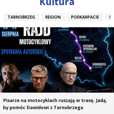
Kultura
TARNOBRZEG
REGION
PODKARPACIE
S
Pisarze na motocyklach ruszają w trasę. Jadą,
by pomóc Dawidowi z Tarnobrzega