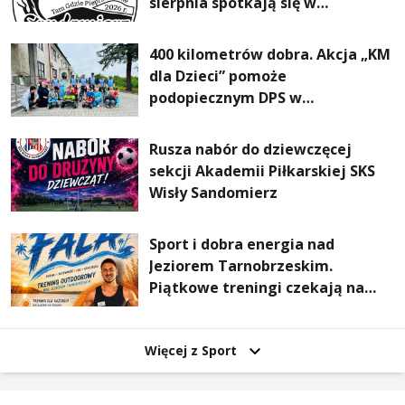
sierpnia spotkają się w
Sandomierzu na I Maratonie
Pieszym „Tam Gdzie Pieprz
400 kilometrów dobra. Akcja „KM
Rośnie”
dla Dzieci” pomoże
podopiecznym DPS w
Mokrzyszowie
Rusza nabór do dziewczęcej
sekcji Akademii Piłkarskiej SKS
Wisły Sandomierz
Sport i dobra energia nad
Jeziorem Tarnobrzeskim.
Piątkowe treningi czekają na
uczestników
Więcej z Sport