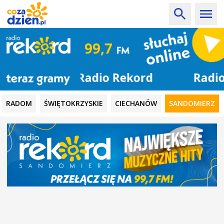
Radio Rekord
RADOM
ŚWIĘTOKRZYSKIE
CIECHANÓW
SANDOMIERZ