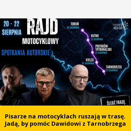
Pisarze na motocyklach ruszają w trasę.
Jadą, by pomóc Dawidowi z Tarnobrzega