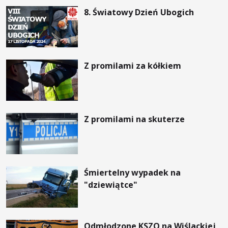
8. Światowy Dzień Ubogich
Z promilami za kółkiem
Z promilami na skuterze
Śmiertelny wypadek na
"dziewiątce"
Odmłodzone KSZO na Wiślackiej