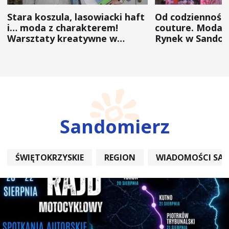
Stara koszula, lasowiacki haft
Od codzienności
i… moda z charakterem!
couture. Moda 
Warsztaty kreatywne w
Rynek w Sandom
ramach NFW
(ZDJĘCIA)
Sandomierz
ŚWIĘTOKRZYSKIE
REGION
WIADOMOŚCI SA