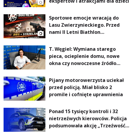
ekspertów i atrakcjami dla dzieci
Sportowe emocje wracają do
Lasu Zwierzynieckiego. Przed
nami II Letni Biathlon
Tarnobrzeski
T. Węgiel: Wymiana starego
pieca, ocieplenie domu, nowe
okna czy nowoczesne źródło
ogrzewania – to mniejsze
rachunki za energię, lepszy
Pijany motorowerzysta uciekał
komfort życia i... czystsze
przed policją. Miał blisko 2
powietrze
promile i cofnięte uprawnienia
Ponad 15 tysięcy kontroli i 32
nietrzeźwych kierowców. Policja
podsumowała akcję „Trzeźwość”
na Podkarpaciu