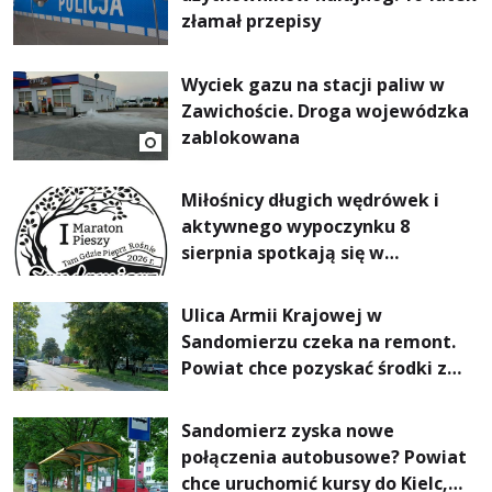
złamał przepisy
Wyciek gazu na stacji paliw w
Zawichoście. Droga wojewódzka
zablokowana
Miłośnicy długich wędrówek i
aktywnego wypoczynku 8
sierpnia spotkają się w
Sandomierzu na I Maratonie
Pieszym „Tam Gdzie Pieprz
Ulica Armii Krajowej w
Rośnie”
Sandomierzu czeka na remont.
Powiat chce pozyskać środki z
Rządowego Funduszu Rozwoju
Dróg
Sandomierz zyska nowe
połączenia autobusowe? Powiat
chce uruchomić kursy do Kielc,