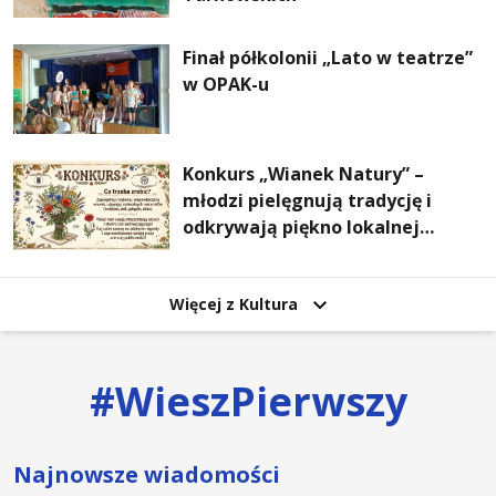
Finał półkolonii „Lato w teatrze”
w OPAK-u
Konkurs „Wianek Natury” –
młodzi pielęgnują tradycję i
odkrywają piękno lokalnej
przyrody
Więcej z Kultura
#
WieszPierwszy
Najnowsze wiadomości