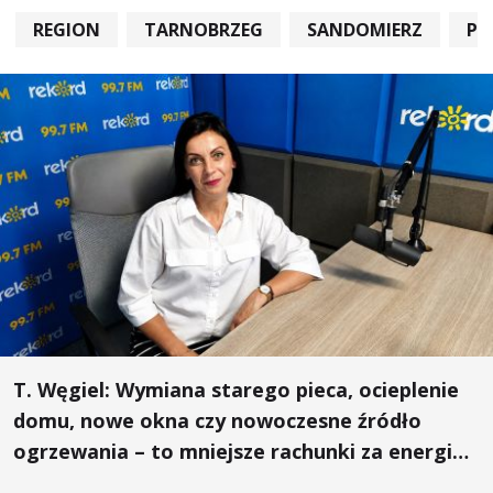
REGION
TARNOBRZEG
SANDOMIERZ
PO
T. Węgiel: Wymiana starego pieca, ocieplenie
domu, nowe okna czy nowoczesne źródło
ogrzewania – to mniejsze rachunki za energię,
lepszy komfort życia i... czystsze powietrze