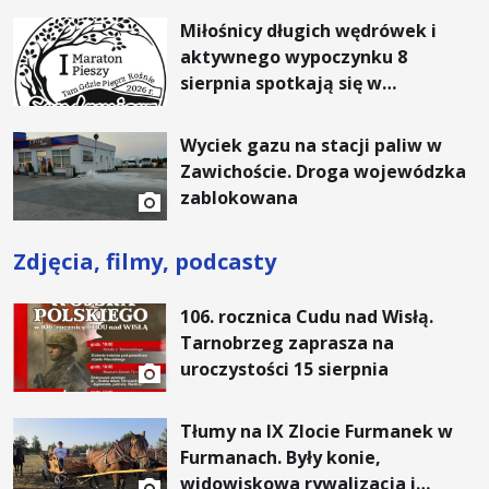
Miłośnicy długich wędrówek i
aktywnego wypoczynku 8
sierpnia spotkają się w
Sandomierzu na I Maratonie
Pieszym „Tam Gdzie Pieprz
Wyciek gazu na stacji paliw w
Rośnie”
Zawichoście. Droga wojewódzka
zablokowana
Zdjęcia, filmy, podcasty
106. rocznica Cudu nad Wisłą.
Tarnobrzeg zaprasza na
uroczystości 15 sierpnia
Tłumy na IX Zlocie Furmanek w
Furmanach. Były konie,
widowiskowa rywalizacja i