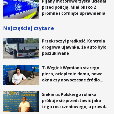
Pijany motorowerzysta uciekał
przed policją. Miał blisko 2
promile i cofnięte uprawnienia
Najczęściej czytane
Przekroczył prędkość. Kontrola
drogowa ujawniła, że auto było
poszukiwane
T. Węgiel: Wymiana starego
pieca, ocieplenie domu, nowe
okna czy nowoczesne źródło
ogrzewania – to mniejsze
rachunki za energię, lepszy
Siekiera: Polskiego rolnika
komfort życia i... czystsze
próbuje się przedstawić jako
powietrze
tego roszczeniowego, a prawda
jest zupełnie inna