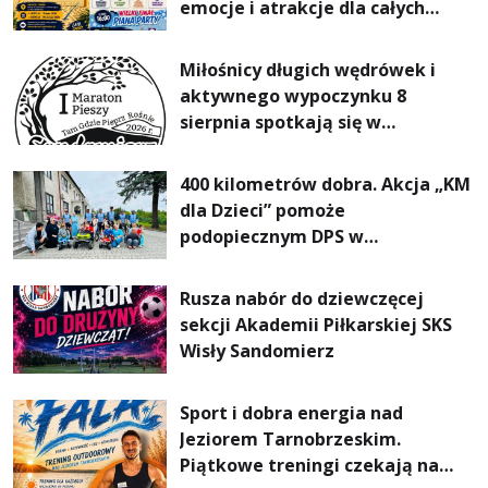
emocje i atrakcje dla całych
rodzin
Miłośnicy długich wędrówek i
aktywnego wypoczynku 8
sierpnia spotkają się w
Sandomierzu na I Maratonie
Pieszym „Tam Gdzie Pieprz
400 kilometrów dobra. Akcja „KM
Rośnie”
dla Dzieci” pomoże
podopiecznym DPS w
Mokrzyszowie
Rusza nabór do dziewczęcej
sekcji Akademii Piłkarskiej SKS
Wisły Sandomierz
Sport i dobra energia nad
Jeziorem Tarnobrzeskim.
Piątkowe treningi czekają na