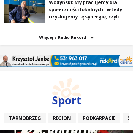
Wodyński: My pracujemy dla
społeczności lokalnych i wtedy
uzyskujemy tę synergię, czyli
wzajemnie się wspieramy
Więcej z Radio Rekord
Sport
TARNOBRZEG
REGION
PODKARPACIE
S