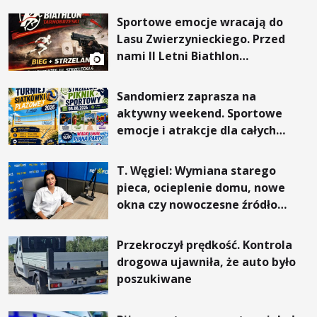
Sportowe emocje wracają do
Lasu Zwierzynieckiego. Przed
nami II Letni Biathlon
Tarnobrzeski
Sandomierz zaprasza na
aktywny weekend. Sportowe
emocje i atrakcje dla całych
rodzin
T. Węgiel: Wymiana starego
pieca, ocieplenie domu, nowe
okna czy nowoczesne źródło
ogrzewania – to mniejsze
rachunki za energię, lepszy
Przekroczył prędkość. Kontrola
komfort życia i... czystsze
drogowa ujawniła, że auto było
powietrze
poszukiwane