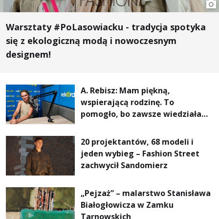
Warsztaty #PoLasowiacku - tradycja spotyka
się z ekologiczną modą i nowoczesnym
designem!
A. Rebisz: Mam piękną,
wspierającą rodzinę. To
pomogło, bo zawsze wiedziałam,
że mogę. Rodzina jest
najważniejsza
20 projektantów, 68 modeli i
jeden wybieg – Fashion Street
zachwycił Sandomierz
„Pejzaż” – malarstwo Stanisława
Białogłowicza w Zamku
Tarnowskich