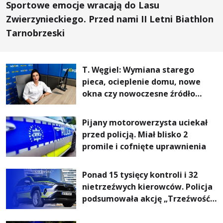
Sportowe emocje wracają do Lasu
Zwierzynieckiego. Przed nami II Letni Biathlon
Tarnobrzeski
T. Węgiel: Wymiana starego
pieca, ocieplenie domu, nowe
okna czy nowoczesne źródło
ogrzewania – to mniejsze
rachunki za energię, lepszy
Pijany motorowerzysta uciekał
komfort życia i... czystsze
przed policją. Miał blisko 2
powietrze
promile i cofnięte uprawnienia
Ponad 15 tysięcy kontroli i 32
nietrzeźwych kierowców. Policja
podsumowała akcję „Trzeźwość”
na Podkarpaciu