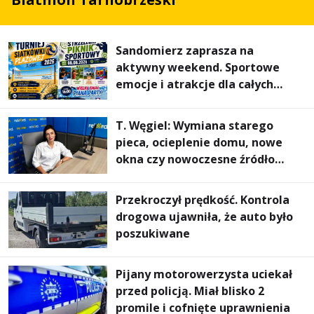
Sandomierz zaprasza na
aktywny weekend. Sportowe
emocje i atrakcje dla całych
rodzin
T. Węgiel: Wymiana starego
pieca, ocieplenie domu, nowe
okna czy nowoczesne źródło
ogrzewania – to mniejsze
rachunki za energię, lepszy
Przekroczył prędkość. Kontrola
komfort życia i... czystsze
drogowa ujawniła, że auto było
powietrze
poszukiwane
Pijany motorowerzysta uciekał
przed policją. Miał blisko 2
promile i cofnięte uprawnienia