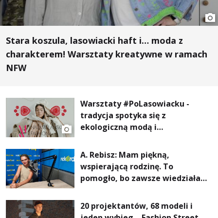
Stara koszula, lasowiacki haft i… moda z
charakterem! Warsztaty kreatywne w ramach
NFW
Warsztaty #PoLasowiacku -
tradycja spotyka się z
ekologiczną modą i
nowoczesnym designem!
A. Rebisz: Mam piękną,
wspierającą rodzinę. To
pomogło, bo zawsze wiedziałam,
że mogę. Rodzina jest
najważniejsza
20 projektantów, 68 modeli i
jeden wybieg – Fashion Street