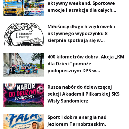
aktywny weekend. Sportowe
emocje i atrakcje dla całych
rodzin
Miłośnicy długich wędrówek i
aktywnego wypoczynku 8
sierpnia spotkają się w
Sandomierzu na I Maratonie
Pieszym „Tam Gdzie Pieprz
400 kilometrów dobra. Akcja „KM
Rośnie”
dla Dzieci” pomoże
podopiecznym DPS w
Mokrzyszowie
Rusza nabór do dziewczęcej
sekcji Akademii Piłkarskiej SKS
Wisły Sandomierz
Sport i dobra energia nad
Jeziorem Tarnobrzeskim.