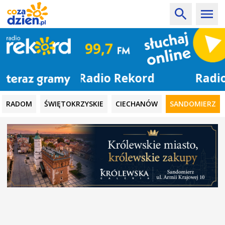
Radio Rekord
RADOM
ŚWIĘTOKRZYSKIE
CIECHANÓW
SANDOMIERZ