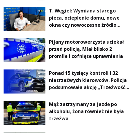
Tarnobrzeski
T. Węgiel: Wymiana starego
pieca, ocieplenie domu, nowe
okna czy nowoczesne źródło
ogrzewania – to mniejsze
rachunki za energię, lepszy
Pijany motorowerzysta uciekał
komfort życia i... czystsze
przed policją. Miał blisko 2
powietrze
promile i cofnięte uprawnienia
Ponad 15 tysięcy kontroli i 32
nietrzeźwych kierowców. Policja
podsumowała akcję „Trzeźwość”
na Podkarpaciu
Mąż zatrzymany za jazdę po
alkoholu, żona również nie była
trzeźwa