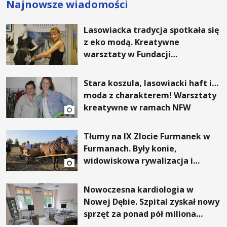
Najnowsze wiadomości
Lasowiacka tradycja spotkała się
z eko modą. Kreatywne
warsztaty w Fundacji
Artystycznej GA MON
Stara koszula, lasowiacki haft i…
moda z charakterem! Warsztaty
kreatywne w ramach NFW
Tłumy na IX Zlocie Furmanek w
Furmanach. Były konie,
widowiskowa rywalizacja i
wyjątkowi goście
Nowoczesna kardiologia w
Nowej Dębie. Szpital zyskał nowy
sprzęt za ponad pół miliona
złotych