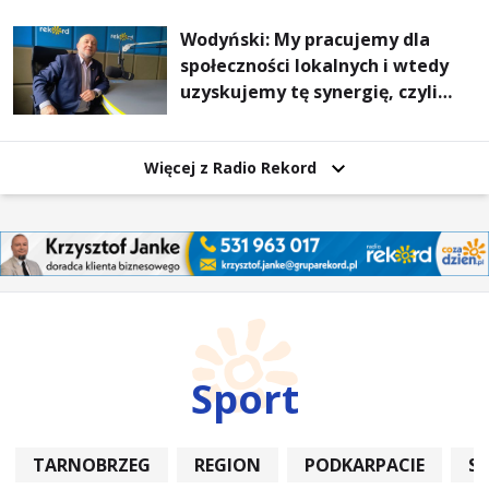
Wodyński: My pracujemy dla
społeczności lokalnych i wtedy
uzyskujemy tę synergię, czyli
wzajemnie się wspieramy
Więcej z Radio Rekord
Sport
TARNOBRZEG
REGION
PODKARPACIE
S