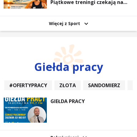
Piątkowe treningi czekają na
uczestników
Więcej z Sport
Giełda pracy
#OFERTYPRACY
ZŁOTA
SANDOMIERZ
P
GIEŁDA PRACY