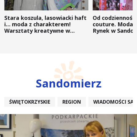
Stara koszula, lasowiacki haft
Od codzienności
i… moda z charakterem!
couture. Moda 
Warsztaty kreatywne w
Rynek w Sandom
ramach NFW
(ZDJĘCIA)
Sandomierz
ŚWIĘTOKRZYSKIE
REGION
WIADOMOŚCI SA