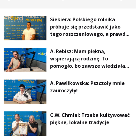
lepszy komfort życia i... czystsze powietrze
Siekiera: Polskiego rolnika
próbuje się przedstawić jako
tego roszczeniowego, a prawda
jest zupełnie inna
A. Rebisz: Mam piękną,
wspierającą rodzinę. To
pomogło, bo zawsze wiedziałam,
że mogę. Rodzina jest
najważniejsza
A. Pawlikowska: Pszczoły mnie
zauroczyły!
C.W. Chmiel: Trzeba kultywować
piękne, lokalne tradycje