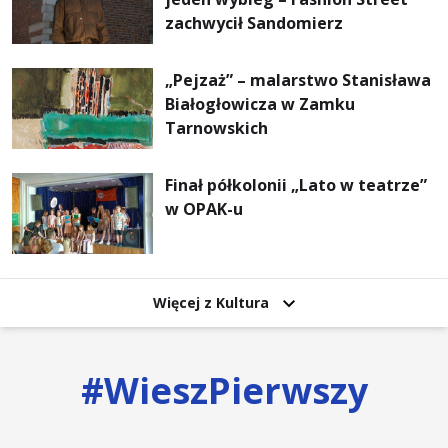
zachwycił Sandomierz
„Pejzaż” – malarstwo Stanisława
Białogłowicza w Zamku
Tarnowskich
Finał półkolonii „Lato w teatrze”
w OPAK-u
Więcej z Kultura
#
WieszPierwszy