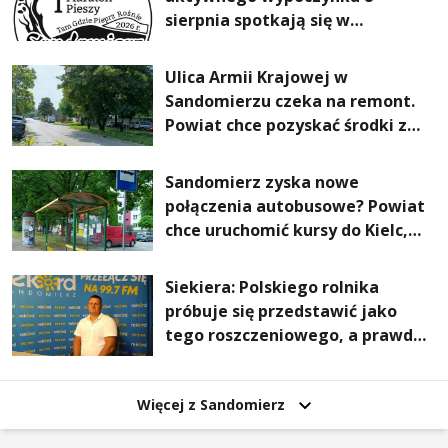
sierpnia spotkają się w
Sandomierzu na I Maratonie
Pieszym „Tam Gdzie Pieprz
Ulica Armii Krajowej w
Rośnie”
Sandomierzu czeka na remont.
Powiat chce pozyskać środki z
Rządowego Funduszu Rozwoju
Dróg
Sandomierz zyska nowe
połączenia autobusowe? Powiat
chce uruchomić kursy do Kielc,
Stalowej Woli i Annopola
Siekiera: Polskiego rolnika
próbuje się przedstawić jako
tego roszczeniowego, a prawda
jest zupełnie inna
Więcej z Sandomierz