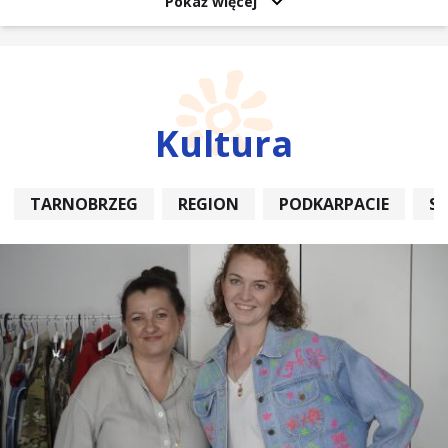
Pokaż więcej
Kultura
TARNOBRZEG
REGION
PODKARPACIE
S