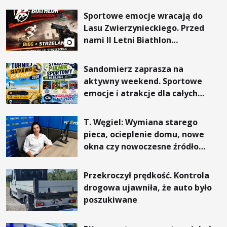
Sportowe emocje wracają do
Lasu Zwierzynieckiego. Przed
nami II Letni Biathlon
Tarnobrzeski
Sandomierz zaprasza na
aktywny weekend. Sportowe
emocje i atrakcje dla całych
rodzin
T. Węgiel: Wymiana starego
pieca, ocieplenie domu, nowe
okna czy nowoczesne źródło
ogrzewania – to mniejsze
rachunki za energię, lepszy
Przekroczył prędkość. Kontrola
komfort życia i... czystsze
drogowa ujawniła, że auto było
powietrze
poszukiwane