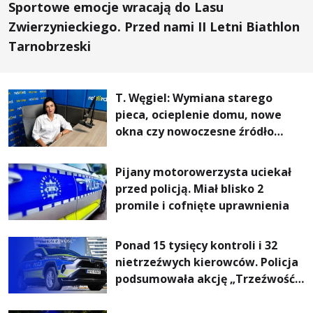
Sportowe emocje wracają do Lasu
Zwierzynieckiego. Przed nami II Letni Biathlon
Tarnobrzeski
T. Węgiel: Wymiana starego
pieca, ocieplenie domu, nowe
okna czy nowoczesne źródło
ogrzewania – to mniejsze
rachunki za energię, lepszy
Pijany motorowerzysta uciekał
komfort życia i... czystsze
przed policją. Miał blisko 2
powietrze
promile i cofnięte uprawnienia
Ponad 15 tysięcy kontroli i 32
nietrzeźwych kierowców. Policja
podsumowała akcję „Trzeźwość”
na Podkarpaciu