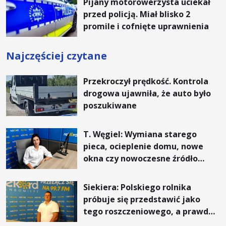
Pijany motorowerzysta uciekał
przed policją. Miał blisko 2
promile i cofnięte uprawnienia
Najczęściej czytane
Przekroczył prędkość. Kontrola
drogowa ujawniła, że auto było
poszukiwane
T. Węgiel: Wymiana starego
pieca, ocieplenie domu, nowe
okna czy nowoczesne źródło
ogrzewania – to mniejsze
rachunki za energię, lepszy
Siekiera: Polskiego rolnika
komfort życia i... czystsze
próbuje się przedstawić jako
powietrze
tego roszczeniowego, a prawda
jest zupełnie inna