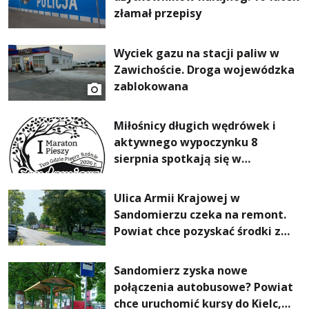
złamał przepisy
Wyciek gazu na stacji paliw w
Zawichoście. Droga wojewódzka
zablokowana
Miłośnicy długich wędrówek i
aktywnego wypoczynku 8
sierpnia spotkają się w
Sandomierzu na I Maratonie
Pieszym „Tam Gdzie Pieprz
Ulica Armii Krajowej w
Rośnie”
Sandomierzu czeka na remont.
Powiat chce pozyskać środki z
Rządowego Funduszu Rozwoju
Dróg
Sandomierz zyska nowe
połączenia autobusowe? Powiat
chce uruchomić kursy do Kielc,