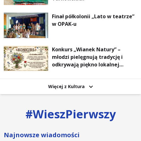
Finał półkolonii „Lato w teatrze”
w OPAK-u
Konkurs „Wianek Natury” –
młodzi pielęgnują tradycję i
odkrywają piękno lokalnej
przyrody
Więcej z Kultura
#
WieszPierwszy
Najnowsze wiadomości