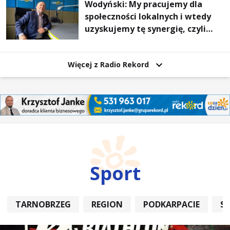
Wodyński: My pracujemy dla
społeczności lokalnych i wtedy
uzyskujemy tę synergię, czyli
wzajemnie się wspieramy
Więcej z Radio Rekord
Sport
TARNOBRZEG
REGION
PODKARPACIE
S