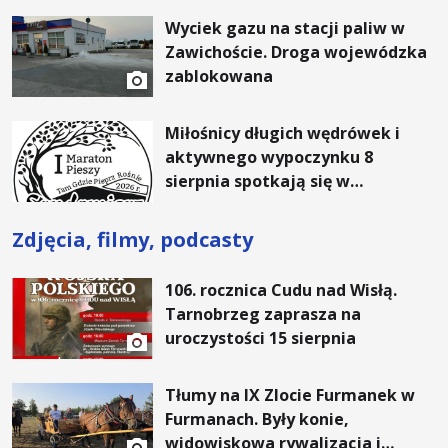
Wyciek gazu na stacji paliw w
Zawichoście. Droga wojewódzka
zablokowana
Miłośnicy długich wędrówek i
aktywnego wypoczynku 8
sierpnia spotkają się w
Sandomierzu na I Maratonie
Pieszym „Tam Gdzie Pieprz
Zdjęcia, filmy, podcasty
Rośnie”
106. rocznica Cudu nad Wisłą.
Tarnobrzeg zaprasza na
uroczystości 15 sierpnia
Tłumy na IX Zlocie Furmanek w
Furmanach. Były konie,
widowiskowa rywalizacja i