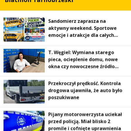
Sandomierz zaprasza na
aktywny weekend. Sportowe
emocje i atrakcje dla całych
rodzin
T. Węgiel: Wymiana starego
pieca, ocieplenie domu, nowe
okna czy nowoczesne źródło
ogrzewania – to mniejsze
rachunki za energię, lepszy
Przekroczył prędkość. Kontrola
komfort życia i... czystsze
drogowa ujawniła, że auto było
powietrze
poszukiwane
Pijany motorowerzysta uciekał
przed policją. Miał blisko 2
promile i cofnięte uprawnienia