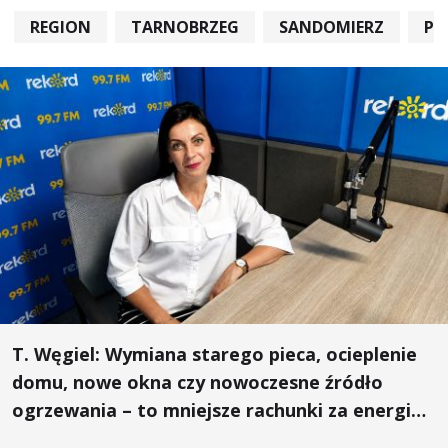
REGION
TARNOBRZEG
SANDOMIERZ
PO
T. Węgiel: Wymiana starego pieca, ocieplenie
domu, nowe okna czy nowoczesne źródło
ogrzewania – to mniejsze rachunki za energię,
lepszy komfort życia i... czystsze powietrze