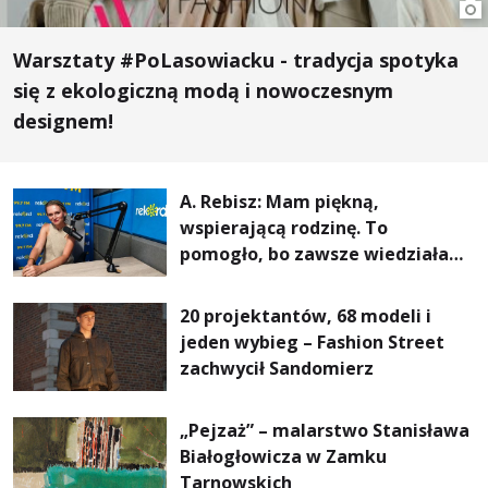
Warsztaty #PoLasowiacku - tradycja spotyka
się z ekologiczną modą i nowoczesnym
designem!
A. Rebisz: Mam piękną,
wspierającą rodzinę. To
pomogło, bo zawsze wiedziałam,
że mogę. Rodzina jest
najważniejsza
20 projektantów, 68 modeli i
jeden wybieg – Fashion Street
zachwycił Sandomierz
„Pejzaż” – malarstwo Stanisława
Białogłowicza w Zamku
Tarnowskich