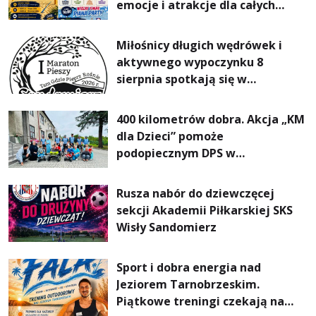
emocje i atrakcje dla całych
rodzin
Miłośnicy długich wędrówek i
aktywnego wypoczynku 8
sierpnia spotkają się w
Sandomierzu na I Maratonie
Pieszym „Tam Gdzie Pieprz
400 kilometrów dobra. Akcja „KM
Rośnie”
dla Dzieci” pomoże
podopiecznym DPS w
Mokrzyszowie
Rusza nabór do dziewczęcej
sekcji Akademii Piłkarskiej SKS
Wisły Sandomierz
Sport i dobra energia nad
Jeziorem Tarnobrzeskim.
Piątkowe treningi czekają na