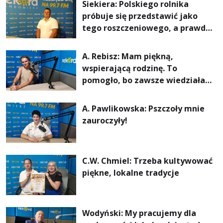
Siekiera: Polskiego rolnika
próbuje się przedstawić jako
tego roszczeniowego, a prawda
jest zupełnie inna
A. Rebisz: Mam piękną,
wspierającą rodzinę. To
pomogło, bo zawsze wiedziałam,
że mogę. Rodzina jest
najważniejsza
A. Pawlikowska: Pszczoły mnie
zauroczyły!
C.W. Chmiel: Trzeba kultywować
piękne, lokalne tradycje
Wodyński: My pracujemy dla