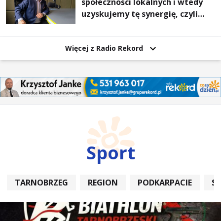
społeczności lokalnych i wtedy
uzyskujemy tę synergię, czyli
wzajemnie się wspieramy
Więcej z Radio Rekord
Sport
TARNOBRZEG
REGION
PODKARPACIE
S