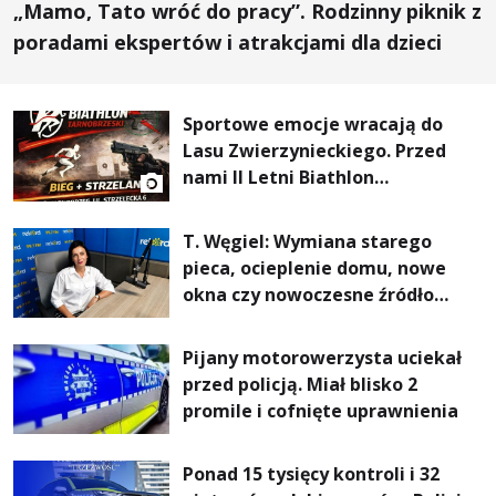
„Mamo, Tato wróć do pracy”. Rodzinny piknik z
poradami ekspertów i atrakcjami dla dzieci
Sportowe emocje wracają do
Lasu Zwierzynieckiego. Przed
nami II Letni Biathlon
Tarnobrzeski
T. Węgiel: Wymiana starego
pieca, ocieplenie domu, nowe
okna czy nowoczesne źródło
ogrzewania – to mniejsze
rachunki za energię, lepszy
Pijany motorowerzysta uciekał
komfort życia i... czystsze
przed policją. Miał blisko 2
powietrze
promile i cofnięte uprawnienia
Ponad 15 tysięcy kontroli i 32