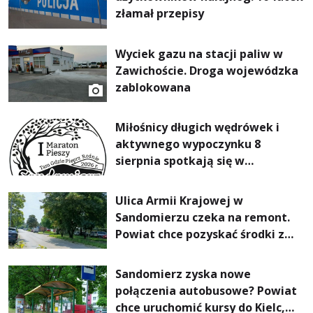
złamał przepisy
Wyciek gazu na stacji paliw w
Zawichoście. Droga wojewódzka
zablokowana
Miłośnicy długich wędrówek i
aktywnego wypoczynku 8
sierpnia spotkają się w
Sandomierzu na I Maratonie
Pieszym „Tam Gdzie Pieprz
Ulica Armii Krajowej w
Rośnie”
Sandomierzu czeka na remont.
Powiat chce pozyskać środki z
Rządowego Funduszu Rozwoju
Dróg
Sandomierz zyska nowe
połączenia autobusowe? Powiat
chce uruchomić kursy do Kielc,