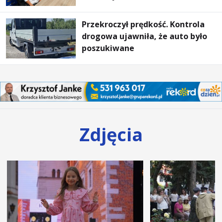
ogrzewania – to mniejsze
rachunki za energię, lepszy
Przekroczył prędkość. Kontrola
komfort życia i... czystsze
drogowa ujawniła, że auto było
powietrze
poszukiwane
Zdjęcia