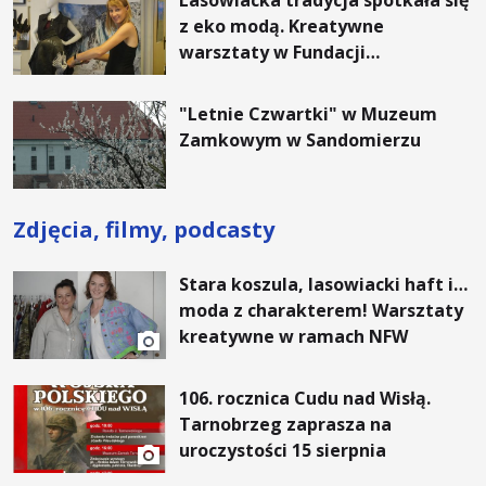
Lasowiacka tradycja spotkała się
z eko modą. Kreatywne
warsztaty w Fundacji
Artystycznej GA MON
"Letnie Czwartki" w Muzeum
Zamkowym w Sandomierzu
Zdjęcia, filmy, podcasty
Stara koszula, lasowiacki haft i…
moda z charakterem! Warsztaty
kreatywne w ramach NFW
106. rocznica Cudu nad Wisłą.
Tarnobrzeg zaprasza na
uroczystości 15 sierpnia