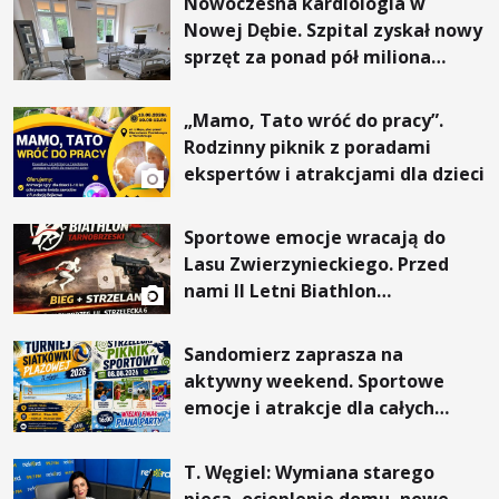
Nowoczesna kardiologia w
Nowej Dębie. Szpital zyskał nowy
sprzęt za ponad pół miliona
złotych
„Mamo, Tato wróć do pracy”.
Rodzinny piknik z poradami
ekspertów i atrakcjami dla dzieci
Sportowe emocje wracają do
Lasu Zwierzynieckiego. Przed
nami II Letni Biathlon
Tarnobrzeski
Sandomierz zaprasza na
aktywny weekend. Sportowe
emocje i atrakcje dla całych
rodzin
T. Węgiel: Wymiana starego
pieca, ocieplenie domu, nowe