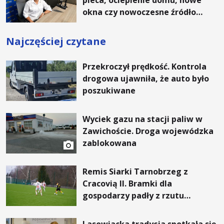
okna czy nowoczesne źródło
ogrzewania – to mniejsze
rachunki za energię, lepszy
Najczęściej czytane
komfort życia i... czystsze
powietrze
Przekroczył prędkość. Kontrola
drogowa ujawniła, że auto było
poszukiwane
Wyciek gazu na stacji paliw w
Zawichoście. Droga wojewódzka
zablokowana
Remis Siarki Tarnobrzeg z
Cracovią II. Bramki dla
gospodarzy padły z rzutu
karnego.