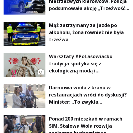
nietrzeźwych kierowców. Policja
podsumowała akcję „Trzeźwość”
na Podkarpaciu
Mąż zatrzymany za jazdę po
alkoholu, żona również nie była
trzeźwa
Warsztaty #PoLasowiacku -
tradycja spotyka się z
ekologiczną modą i
nowoczesnym designem!
Darmowa woda z kranu w
restauracjach wróci do dyskusji?
Minister: „To zwykła
normalność”
Ponad 200 mieszkań w ramach
SIM. Stalowa Wola rozwija