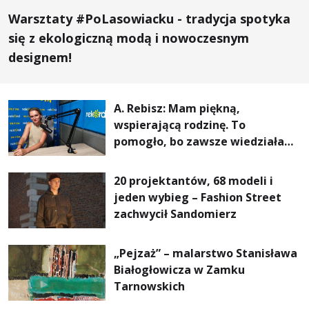
Warsztaty #PoLasowiacku - tradycja spotyka
się z ekologiczną modą i nowoczesnym
designem!
A. Rebisz: Mam piękną,
wspierającą rodzinę. To
pomogło, bo zawsze wiedziałam,
że mogę. Rodzina jest
najważniejsza
20 projektantów, 68 modeli i
jeden wybieg – Fashion Street
zachwycił Sandomierz
„Pejzaż” – malarstwo Stanisława
Białogłowicza w Zamku
Tarnowskich