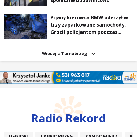
społeczne budownictwo
Pijany kierowca BMW uderzył w
trzy zaparkowane samochody.
Groził policjantom podczas
interwencji
Więcej z Tarnobrzeg
Radio Rekord
REGION
TARNOBRZEG
SANDOMIERZ
PO