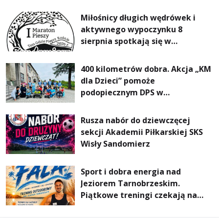
rodzin
Miłośnicy długich wędrówek i
aktywnego wypoczynku 8
sierpnia spotkają się w
Sandomierzu na I Maratonie
Pieszym „Tam Gdzie Pieprz
400 kilometrów dobra. Akcja „KM
Rośnie”
dla Dzieci” pomoże
podopiecznym DPS w
Mokrzyszowie
Rusza nabór do dziewczęcej
sekcji Akademii Piłkarskiej SKS
Wisły Sandomierz
Sport i dobra energia nad
Jeziorem Tarnobrzeskim.
Piątkowe treningi czekają na
uczestników