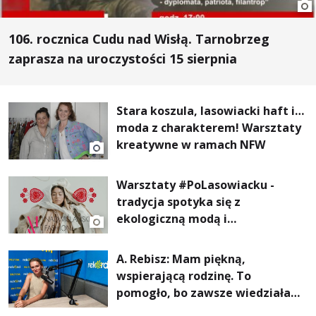
106. rocznica Cudu nad Wisłą. Tarnobrzeg
zaprasza na uroczystości 15 sierpnia
Stara koszula, lasowiacki haft i…
moda z charakterem! Warsztaty
kreatywne w ramach NFW
Warsztaty #PoLasowiacku -
tradycja spotyka się z
ekologiczną modą i
nowoczesnym designem!
A. Rebisz: Mam piękną,
wspierającą rodzinę. To
pomogło, bo zawsze wiedziałam,
że mogę. Rodzina jest