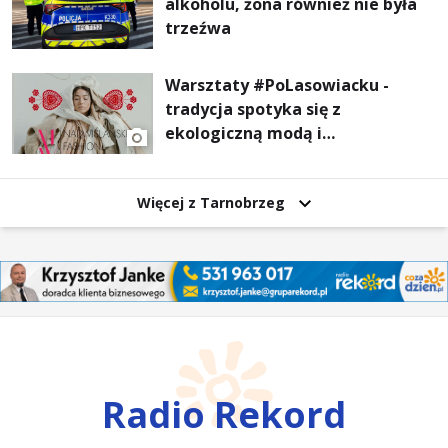
alkoholu, żona również nie była
trzeźwa
Warsztaty #PoLasowiacku -
tradycja spotyka się z
ekologiczną modą i
nowoczesnym designem!
Więcej z Tarnobrzeg
Radio Rekord