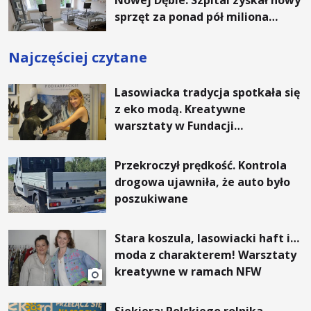
sprzęt za ponad pół miliona
złotych
Najczęściej czytane
Lasowiacka tradycja spotkała się
z eko modą. Kreatywne
warsztaty w Fundacji
Artystycznej GA MON
Przekroczył prędkość. Kontrola
drogowa ujawniła, że auto było
poszukiwane
Stara koszula, lasowiacki haft i…
moda z charakterem! Warsztaty
kreatywne w ramach NFW