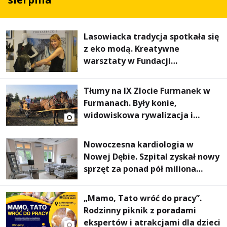
Lasowiacka tradycja spotkała się
z eko modą. Kreatywne
warsztaty w Fundacji
Artystycznej GA MON
Tłumy na IX Zlocie Furmanek w
Furmanach. Były konie,
widowiskowa rywalizacja i
wyjątkowi goście
Nowoczesna kardiologia w
Nowej Dębie. Szpital zyskał nowy
sprzęt za ponad pół miliona
złotych
„Mamo, Tato wróć do pracy”.
Rodzinny piknik z poradami
ekspertów i atrakcjami dla dzieci