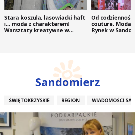
Stara koszula, lasowiacki haft
Od codzienności
i… moda z charakterem!
couture. Moda 
Warsztaty kreatywne w
Rynek w Sandom
ramach NFW
(ZDJĘCIA)
Sandomierz
ŚWIĘTOKRZYSKIE
REGION
WIADOMOŚCI SA