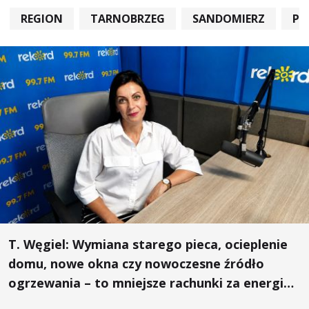
REGION
TARNOBRZEG
SANDOMIERZ
PO
T. Węgiel: Wymiana starego pieca, ocieplenie
domu, nowe okna czy nowoczesne źródło
ogrzewania – to mniejsze rachunki za energię,
lepszy komfort życia i... czystsze powietrze