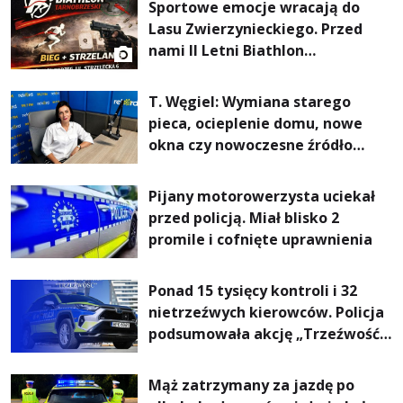
Sportowe emocje wracają do
Lasu Zwierzynieckiego. Przed
nami II Letni Biathlon
Tarnobrzeski
T. Węgiel: Wymiana starego
pieca, ocieplenie domu, nowe
okna czy nowoczesne źródło
ogrzewania – to mniejsze
rachunki za energię, lepszy
Pijany motorowerzysta uciekał
komfort życia i... czystsze
przed policją. Miał blisko 2
powietrze
promile i cofnięte uprawnienia
Ponad 15 tysięcy kontroli i 32
nietrzeźwych kierowców. Policja
podsumowała akcję „Trzeźwość”
na Podkarpaciu
Mąż zatrzymany za jazdę po