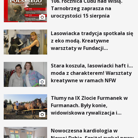
106. rocznica Cudu nad Wisłą.
Tarnobrzeg zaprasza na
uroczystości 15 sierpnia
Lasowiacka tradycja spotkała się
z eko modą. Kreatywne
warsztaty w Fundacji
Artystycznej GA MON
Stara koszula, lasowiacki haft i…
moda z charakterem! Warsztaty
kreatywne w ramach NFW
Tłumy na IX Zlocie Furmanek w
Furmanach. Były konie,
widowiskowa rywalizacja i
wyjątkowi goście
Nowoczesna kardiologia w
Nowej Dębie. Szpital zyskał nowy