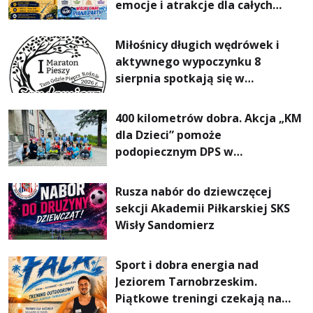
emocje i atrakcje dla całych
rodzin
Miłośnicy długich wędrówek i
aktywnego wypoczynku 8
sierpnia spotkają się w
Sandomierzu na I Maratonie
Pieszym „Tam Gdzie Pieprz
400 kilometrów dobra. Akcja „KM
Rośnie”
dla Dzieci” pomoże
podopiecznym DPS w
Mokrzyszowie
Rusza nabór do dziewczęcej
sekcji Akademii Piłkarskiej SKS
Wisły Sandomierz
Sport i dobra energia nad
Jeziorem Tarnobrzeskim.
Piątkowe treningi czekają na