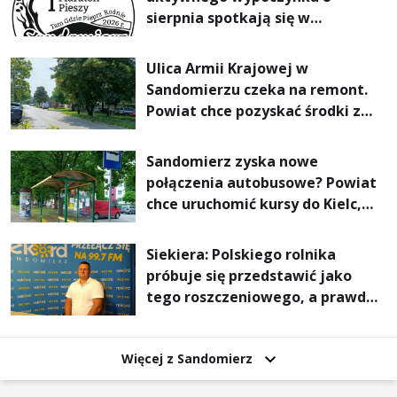
sierpnia spotkają się w
Sandomierzu na I Maratonie
Pieszym „Tam Gdzie Pieprz
Ulica Armii Krajowej w
Rośnie”
Sandomierzu czeka na remont.
Powiat chce pozyskać środki z
Rządowego Funduszu Rozwoju
Dróg
Sandomierz zyska nowe
połączenia autobusowe? Powiat
chce uruchomić kursy do Kielc,
Stalowej Woli i Annopola
Siekiera: Polskiego rolnika
próbuje się przedstawić jako
tego roszczeniowego, a prawda
jest zupełnie inna
Więcej z Sandomierz