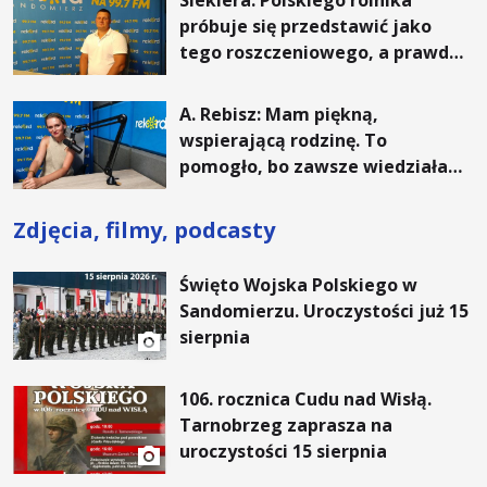
Siekiera: Polskiego rolnika
próbuje się przedstawić jako
tego roszczeniowego, a prawda
jest zupełnie inna
A. Rebisz: Mam piękną,
wspierającą rodzinę. To
pomogło, bo zawsze wiedziałam,
że mogę. Rodzina jest
najważniejsza
Zdjęcia, filmy, podcasty
Święto Wojska Polskiego w
Sandomierzu. Uroczystości już 15
sierpnia
106. rocznica Cudu nad Wisłą.
Tarnobrzeg zaprasza na
uroczystości 15 sierpnia