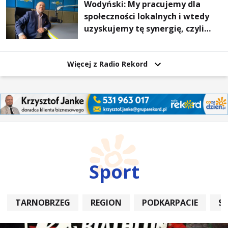
Wodyński: My pracujemy dla
społeczności lokalnych i wtedy
uzyskujemy tę synergię, czyli
wzajemnie się wspieramy
Więcej z Radio Rekord
Sport
TARNOBRZEG
REGION
PODKARPACIE
S