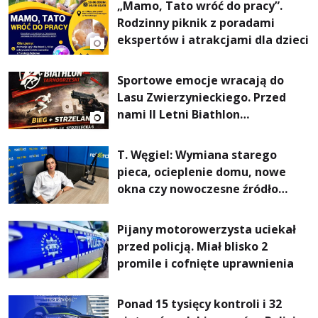
„Mamo, Tato wróć do pracy”.
Rodzinny piknik z poradami
ekspertów i atrakcjami dla dzieci
Sportowe emocje wracają do
Lasu Zwierzynieckiego. Przed
nami II Letni Biathlon
Tarnobrzeski
T. Węgiel: Wymiana starego
pieca, ocieplenie domu, nowe
okna czy nowoczesne źródło
ogrzewania – to mniejsze
rachunki za energię, lepszy
Pijany motorowerzysta uciekał
komfort życia i... czystsze
przed policją. Miał blisko 2
powietrze
promile i cofnięte uprawnienia
Ponad 15 tysięcy kontroli i 32