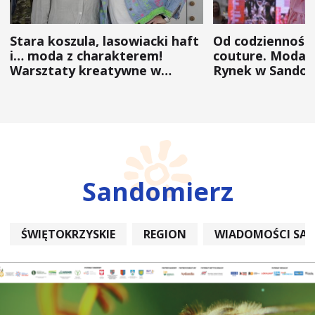
Stara koszula, lasowiacki haft
Od codzienności
i… moda z charakterem!
couture. Moda 
Warsztaty kreatywne w
Rynek w Sandom
ramach NFW
(ZDJĘCIA)
Sandomierz
ŚWIĘTOKRZYSKIE
REGION
WIADOMOŚCI SA