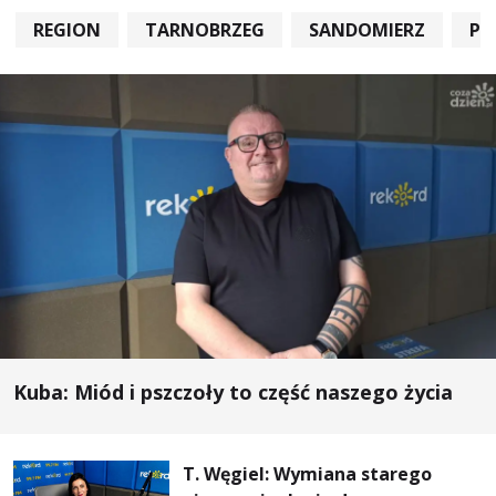
REGION
TARNOBRZEG
SANDOMIERZ
PO
Kuba: Miód i pszczoły to część naszego życia
T. Węgiel: Wymiana starego