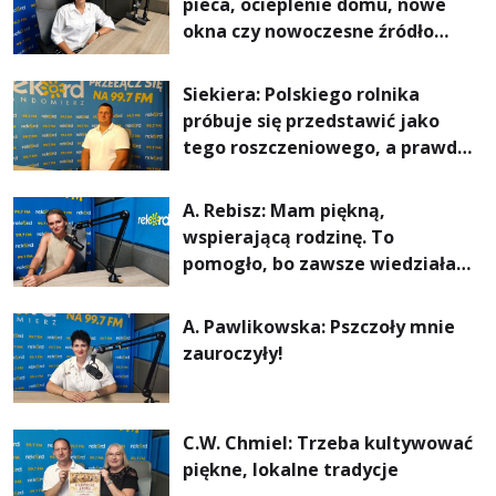
pieca, ocieplenie domu, nowe
okna czy nowoczesne źródło
ogrzewania – to mniejsze
rachunki za energię, lepszy
Siekiera: Polskiego rolnika
komfort życia i... czystsze
próbuje się przedstawić jako
powietrze
tego roszczeniowego, a prawda
jest zupełnie inna
A. Rebisz: Mam piękną,
wspierającą rodzinę. To
pomogło, bo zawsze wiedziałam,
że mogę. Rodzina jest
najważniejsza
A. Pawlikowska: Pszczoły mnie
zauroczyły!
C.W. Chmiel: Trzeba kultywować
piękne, lokalne tradycje