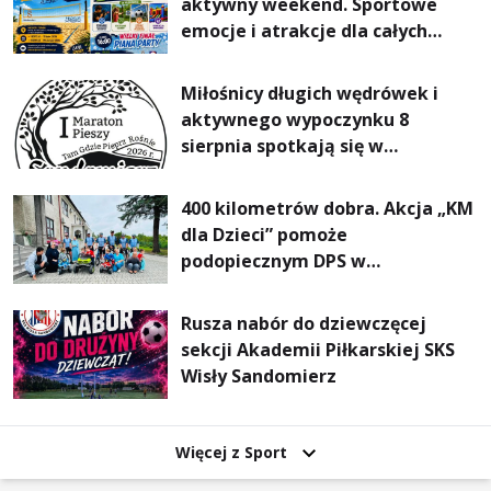
aktywny weekend. Sportowe
emocje i atrakcje dla całych
rodzin
Miłośnicy długich wędrówek i
aktywnego wypoczynku 8
sierpnia spotkają się w
Sandomierzu na I Maratonie
Pieszym „Tam Gdzie Pieprz
400 kilometrów dobra. Akcja „KM
Rośnie”
dla Dzieci” pomoże
podopiecznym DPS w
Mokrzyszowie
Rusza nabór do dziewczęcej
sekcji Akademii Piłkarskiej SKS
Wisły Sandomierz
Więcej z Sport