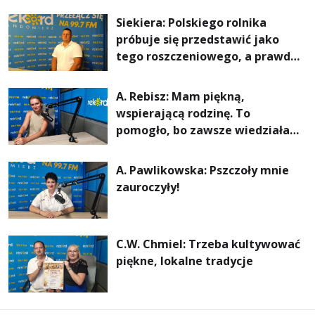
rachunki za energię, lepszy
Siekiera: Polskiego rolnika
komfort życia i... czystsze
próbuje się przedstawić jako
powietrze
tego roszczeniowego, a prawda
jest zupełnie inna
A. Rebisz: Mam piękną,
wspierającą rodzinę. To
pomogło, bo zawsze wiedziałam,
że mogę. Rodzina jest
najważniejsza
A. Pawlikowska: Pszczoły mnie
zauroczyły!
C.W. Chmiel: Trzeba kultywować
piękne, lokalne tradycje