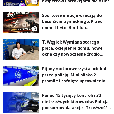
ekspertów i atrakcjami dla dzieci
Sportowe emocje wracają do
Lasu Zwierzynieckiego. Przed
nami II Letni Biathlon
Tarnobrzeski
T. Węgiel: Wymiana starego
pieca, ocieplenie domu, nowe
okna czy nowoczesne źródło
ogrzewania – to mniejsze
rachunki za energię, lepszy
Pijany motorowerzysta uciekał
komfort życia i... czystsze
przed policją. Miał blisko 2
powietrze
promile i cofnięte uprawnienia
Ponad 15 tysięcy kontroli i 32
nietrzeźwych kierowców. Policja
podsumowała akcję „Trzeźwość”
na Podkarpaciu