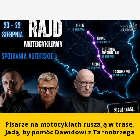
Pisarze na motocyklach ruszają w trasę.
Jadą, by pomóc Dawidowi z Tarnobrzega