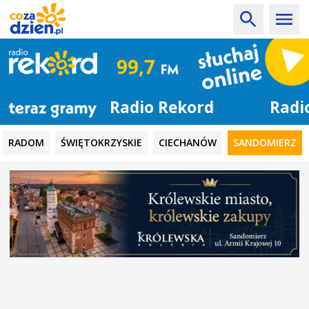
Radio Rekord
RADOM
ŚWIĘTOKRZYSKIE
CIECHANÓW
SANDOMIERZ