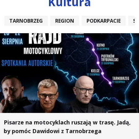
Kultura
TARNOBRZEG
REGION
PODKARPACIE
S
Pisarze na motocyklach ruszają w trasę. Jadą,
by pomóc Dawidowi z Tarnobrzega