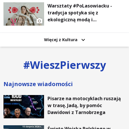
Warsztaty #PoLasowiacku -
tradycja spotyka się z
ekologiczną modą i
nowoczesnym designem!
Więcej z Kultura
#
WieszPierwszy
Najnowsze wiadomości
Pisarze na motocyklach ruszają
w trasę. Jadą, by pomóc
Dawidowi z Tarnobrzega
Święto Wojska Polskiego w