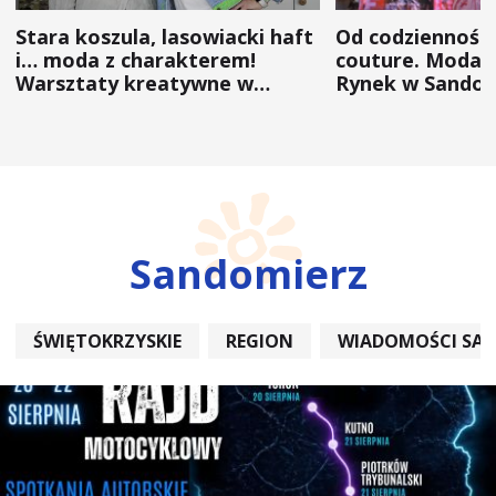
Stara koszula, lasowiacki haft
Od codzienności
i… moda z charakterem!
couture. Moda 
Warsztaty kreatywne w
Rynek w Sandom
ramach NFW
(ZDJĘCIA)
Sandomierz
ŚWIĘTOKRZYSKIE
REGION
WIADOMOŚCI SA