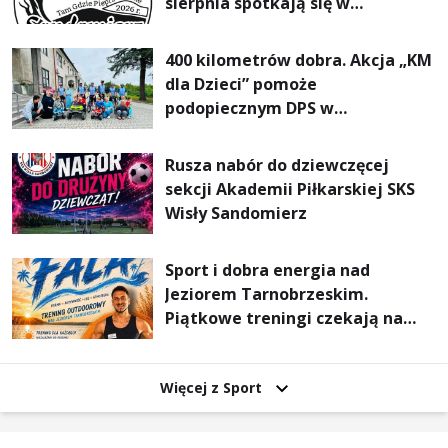
sierpnia spotkają się w
Sandomierzu na I Maratonie
Pieszym „Tam Gdzie Pieprz
400 kilometrów dobra. Akcja „KM
Rośnie”
dla Dzieci” pomoże
podopiecznym DPS w
Mokrzyszowie
Rusza nabór do dziewczęcej
sekcji Akademii Piłkarskiej SKS
Wisły Sandomierz
Sport i dobra energia nad
Jeziorem Tarnobrzeskim.
Piątkowe treningi czekają na
uczestników
Więcej z Sport