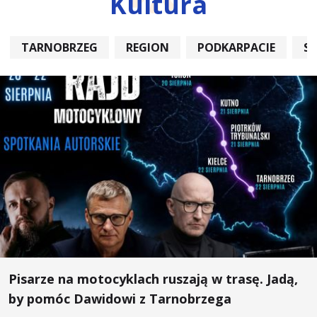
Kultura
TARNOBRZEG
REGION
PODKARPACIE
S
Pisarze na motocyklach ruszają w trasę. Jadą,
by pomóc Dawidowi z Tarnobrzega