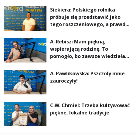
rachunki za energię, lepszy
Siekiera: Polskiego rolnika
komfort życia i... czystsze
próbuje się przedstawić jako
powietrze
tego roszczeniowego, a prawda
jest zupełnie inna
A. Rebisz: Mam piękną,
wspierającą rodzinę. To
pomogło, bo zawsze wiedziałam,
że mogę. Rodzina jest
najważniejsza
A. Pawlikowska: Pszczoły mnie
zauroczyły!
C.W. Chmiel: Trzeba kultywować
piękne, lokalne tradycje