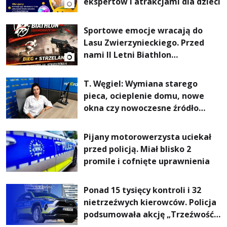
ekspertów i atrakcjami dla dzieci
Sportowe emocje wracają do
Lasu Zwierzynieckiego. Przed
nami II Letni Biathlon
Tarnobrzeski
T. Węgiel: Wymiana starego
pieca, ocieplenie domu, nowe
okna czy nowoczesne źródło
ogrzewania – to mniejsze
rachunki za energię, lepszy
Pijany motorowerzysta uciekał
komfort życia i... czystsze
przed policją. Miał blisko 2
powietrze
promile i cofnięte uprawnienia
Ponad 15 tysięcy kontroli i 32
nietrzeźwych kierowców. Policja
podsumowała akcję „Trzeźwość”
na Podkarpaciu