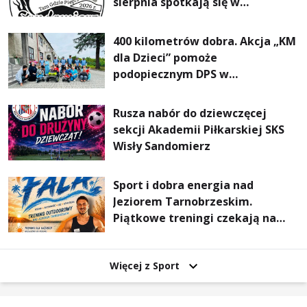
sierpnia spotkają się w
Sandomierzu na I Maratonie
Pieszym „Tam Gdzie Pieprz
400 kilometrów dobra. Akcja „KM
Rośnie”
dla Dzieci” pomoże
podopiecznym DPS w
Mokrzyszowie
Rusza nabór do dziewczęcej
sekcji Akademii Piłkarskiej SKS
Wisły Sandomierz
Sport i dobra energia nad
Jeziorem Tarnobrzeskim.
Piątkowe treningi czekają na
uczestników
Więcej z Sport