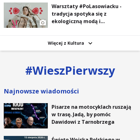
Warsztaty #PoLasowiacku -
tradycja spotyka się z
ekologiczną modą i
nowoczesnym designem!
Więcej z Kultura
#
WieszPierwszy
Najnowsze wiadomości
Pisarze na motocyklach ruszają
w trasę. Jadą, by pomóc
Dawidowi z Tarnobrzega
Święto Wojska Polskiego w