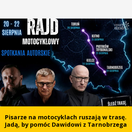
Pisarze na motocyklach ruszają w trasę.
Jadą, by pomóc Dawidowi z Tarnobrzega