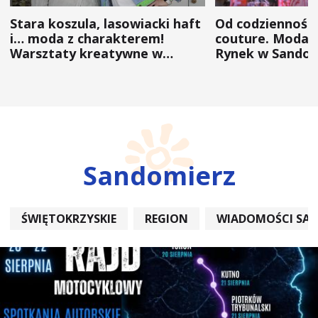
Stara koszula, lasowiacki haft
Od codzienności
i… moda z charakterem!
couture. Moda 
Warsztaty kreatywne w
Rynek w Sandom
ramach NFW
(ZDJĘCIA)
Sandomierz
ŚWIĘTOKRZYSKIE
REGION
WIADOMOŚCI SA