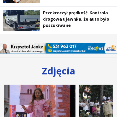
ogrzewania – to mniejsze
rachunki za energię, lepszy
Przekroczył prędkość. Kontrola
komfort życia i... czystsze
drogowa ujawniła, że auto było
powietrze
poszukiwane
Zdjęcia