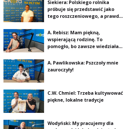
Siekiera: Polskiego rolnika
próbuje się przedstawić jako
tego roszczeniowego, a prawda
jest zupełnie inna
A. Rebisz: Mam piękną,
wspierającą rodzinę. To
pomogło, bo zawsze wiedziałam,
że mogę. Rodzina jest
najważniejsza
A. Pawlikowska: Pszczoły mnie
zauroczyły!
C.W. Chmiel: Trzeba kultywować
piękne, lokalne tradycje
Wodyński: My pracujemy dla