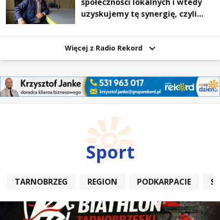
społeczności lokalnych i wtedy
uzyskujemy tę synergię, czyli
wzajemnie się wspieramy
Więcej z Radio Rekord
Sport
TARNOBRZEG
REGION
PODKARPACIE
S