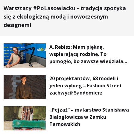
Warsztaty #PoLasowiacku - tradycja spotyka
się z ekologiczną modą i nowoczesnym
designem!
A. Rebisz: Mam piękną,
wspierającą rodzinę. To
pomogło, bo zawsze wiedziałam,
że mogę. Rodzina jest
najważniejsza
20 projektantów, 68 modeli i
jeden wybieg – Fashion Street
zachwycił Sandomierz
„Pejzaż” – malarstwo Stanisława
Białogłowicza w Zamku
Tarnowskich