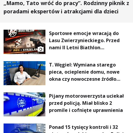
„Mamo, Tato wróć do pracy”. Rodzinny piknik z
poradami ekspertów i atrakcjami dla dzieci
Sportowe emocje wracają do
Lasu Zwierzynieckiego. Przed
nami II Letni Biathlon
Tarnobrzeski
T. Węgiel: Wymiana starego
pieca, ocieplenie domu, nowe
okna czy nowoczesne źródło
ogrzewania – to mniejsze
rachunki za energię, lepszy
Pijany motorowerzysta uciekał
komfort życia i... czystsze
przed policją. Miał blisko 2
powietrze
promile i cofnięte uprawnienia
Ponad 15 tysięcy kontroli i 32