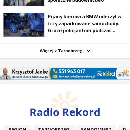
społeczne budownictwo
Pijany kierowca BMW uderzył w
trzy zaparkowane samochody.
Groził policjantom podczas
interwencji
Więcej z Tarnobrzeg
Radio Rekord
REGION
TARNOBRZEG
SANDOMIERZ
PO