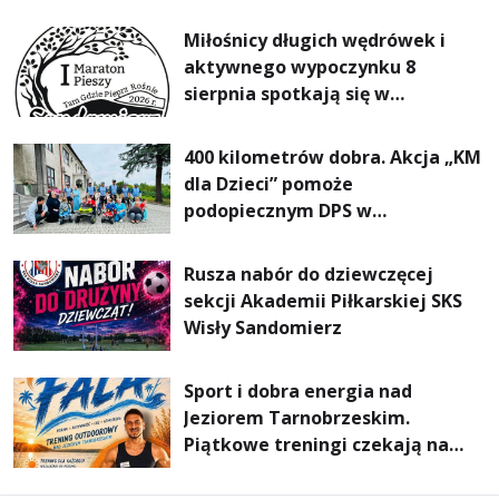
rodzin
Miłośnicy długich wędrówek i
aktywnego wypoczynku 8
sierpnia spotkają się w
Sandomierzu na I Maratonie
Pieszym „Tam Gdzie Pieprz
400 kilometrów dobra. Akcja „KM
Rośnie”
dla Dzieci” pomoże
podopiecznym DPS w
Mokrzyszowie
Rusza nabór do dziewczęcej
sekcji Akademii Piłkarskiej SKS
Wisły Sandomierz
Sport i dobra energia nad
Jeziorem Tarnobrzeskim.
Piątkowe treningi czekają na
uczestników