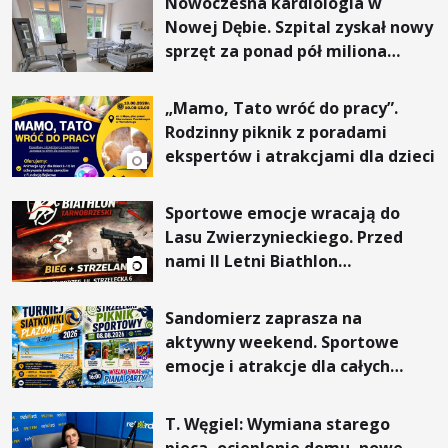
Nowoczesna kardiologia w
Nowej Dębie. Szpital zyskał nowy
sprzęt za ponad pół miliona
złotych
„Mamo, Tato wróć do pracy”.
Rodzinny piknik z poradami
ekspertów i atrakcjami dla dzieci
Sportowe emocje wracają do
Lasu Zwierzynieckiego. Przed
nami II Letni Biathlon
Tarnobrzeski
Sandomierz zaprasza na
aktywny weekend. Sportowe
emocje i atrakcje dla całych
rodzin
T. Węgiel: Wymiana starego
pieca, ocieplenie domu, nowe