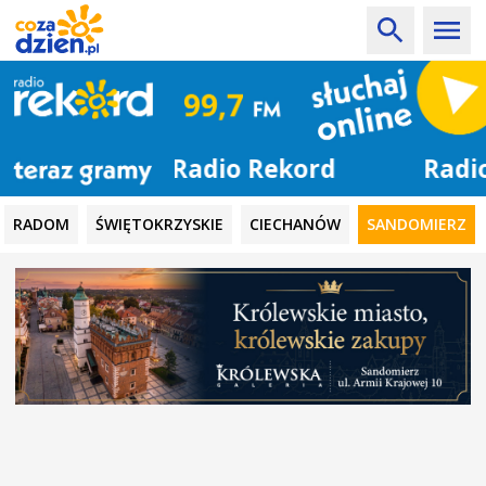
Radio Rekord
RADOM
ŚWIĘTOKRZYSKIE
CIECHANÓW
SANDOMIERZ