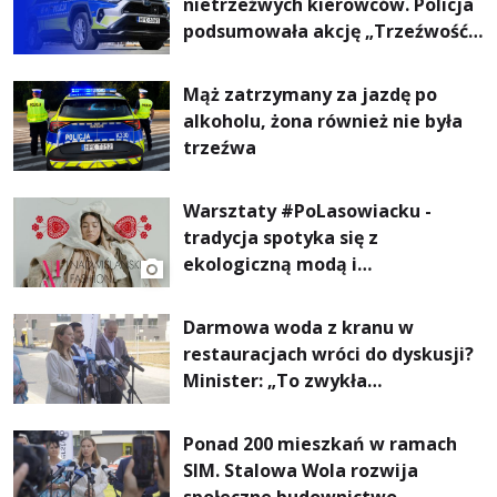
nietrzeźwych kierowców. Policja
podsumowała akcję „Trzeźwość”
na Podkarpaciu
Mąż zatrzymany za jazdę po
alkoholu, żona również nie była
trzeźwa
Warsztaty #PoLasowiacku -
tradycja spotyka się z
ekologiczną modą i
nowoczesnym designem!
Darmowa woda z kranu w
restauracjach wróci do dyskusji?
Minister: „To zwykła
normalność”
Ponad 200 mieszkań w ramach
SIM. Stalowa Wola rozwija