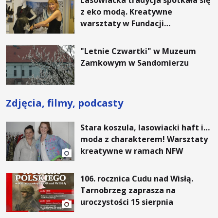
Lasowiacka tradycja spotkała się
z eko modą. Kreatywne
warsztaty w Fundacji
Artystycznej GA MON
"Letnie Czwartki" w Muzeum
Zamkowym w Sandomierzu
Zdjęcia, filmy, podcasty
Stara koszula, lasowiacki haft i…
moda z charakterem! Warsztaty
kreatywne w ramach NFW
106. rocznica Cudu nad Wisłą.
Tarnobrzeg zaprasza na
uroczystości 15 sierpnia