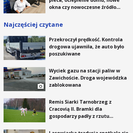
okna czy nowoczesne źródło
ogrzewania – to mniejsze
rachunki za energię, lepszy
Najczęściej czytane
komfort życia i... czystsze
powietrze
Przekroczył prędkość. Kontrola
drogowa ujawniła, że auto było
poszukiwane
Wyciek gazu na stacji paliw w
Zawichoście. Droga wojewódzka
zablokowana
Remis Siarki Tarnobrzeg z
Cracovią II. Bramki dla
gospodarzy padły z rzutu
karnego.