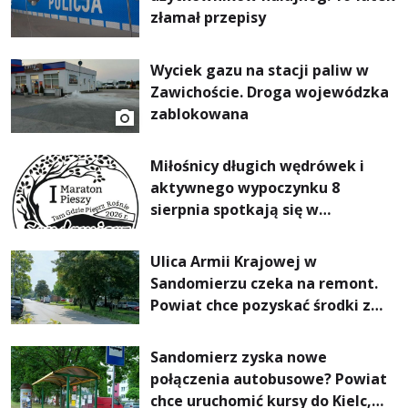
złamał przepisy
Wyciek gazu na stacji paliw w
Zawichoście. Droga wojewódzka
zablokowana
Miłośnicy długich wędrówek i
aktywnego wypoczynku 8
sierpnia spotkają się w
Sandomierzu na I Maratonie
Pieszym „Tam Gdzie Pieprz
Ulica Armii Krajowej w
Rośnie”
Sandomierzu czeka na remont.
Powiat chce pozyskać środki z
Rządowego Funduszu Rozwoju
Dróg
Sandomierz zyska nowe
połączenia autobusowe? Powiat
chce uruchomić kursy do Kielc,