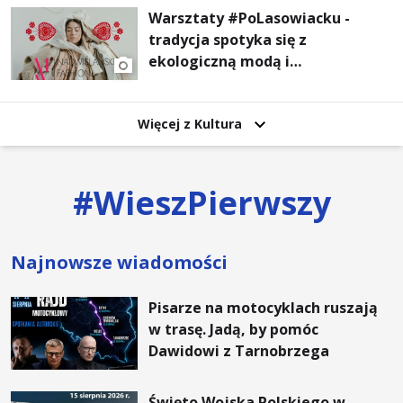
Warsztaty #PoLasowiacku -
tradycja spotyka się z
ekologiczną modą i
nowoczesnym designem!
Więcej z Kultura
#
WieszPierwszy
Najnowsze wiadomości
Pisarze na motocyklach ruszają
w trasę. Jadą, by pomóc
Dawidowi z Tarnobrzega
Święto Wojska Polskiego w