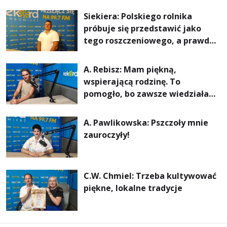
rachunki za energię, lepszy
Siekiera: Polskiego rolnika
komfort życia i... czystsze
próbuje się przedstawić jako
powietrze
tego roszczeniowego, a prawda
jest zupełnie inna
A. Rebisz: Mam piękną,
wspierającą rodzinę. To
pomogło, bo zawsze wiedziałam,
że mogę. Rodzina jest
najważniejsza
A. Pawlikowska: Pszczoły mnie
zauroczyły!
C.W. Chmiel: Trzeba kultywować
piękne, lokalne tradycje