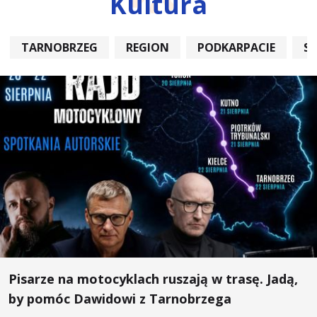
Kultura
TARNOBRZEG
REGION
PODKARPACIE
S
Pisarze na motocyklach ruszają w trasę. Jadą,
by pomóc Dawidowi z Tarnobrzega