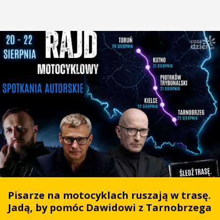
Pisarze na motocyklach ruszają w trasę.
Jadą, by pomóc Dawidowi z Tarnobrzega