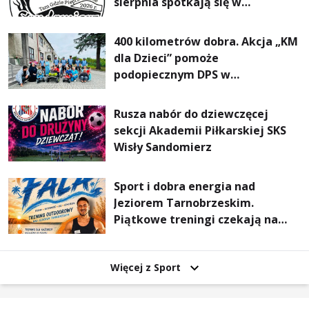
sierpnia spotkają się w
Sandomierzu na I Maratonie
Pieszym „Tam Gdzie Pieprz
400 kilometrów dobra. Akcja „KM
Rośnie”
dla Dzieci” pomoże
podopiecznym DPS w
Mokrzyszowie
Rusza nabór do dziewczęcej
sekcji Akademii Piłkarskiej SKS
Wisły Sandomierz
Sport i dobra energia nad
Jeziorem Tarnobrzeskim.
Piątkowe treningi czekają na
uczestników
Więcej z Sport