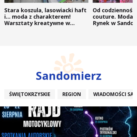
Stara koszula, lasowiacki haft
Od codzienności
i… moda z charakterem!
couture. Moda 
Warsztaty kreatywne w
Rynek w Sandom
ramach NFW
(ZDJĘCIA)
Sandomierz
ŚWIĘTOKRZYSKIE
REGION
WIADOMOŚCI SA