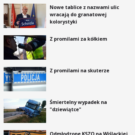
Nowe tablice z nazwami ulic
wracają do granatowej
kolorystyki
Z promilami za kółkiem
Z promilami na skuterze
Śmiertelny wypadek na
"dziewiątce"
Odmłodzone KSZO na Wiślackiej