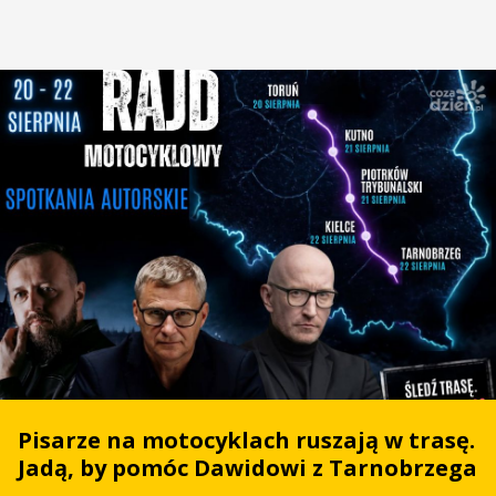
Pisarze na motocyklach ruszają w trasę.
Jadą, by pomóc Dawidowi z Tarnobrzega