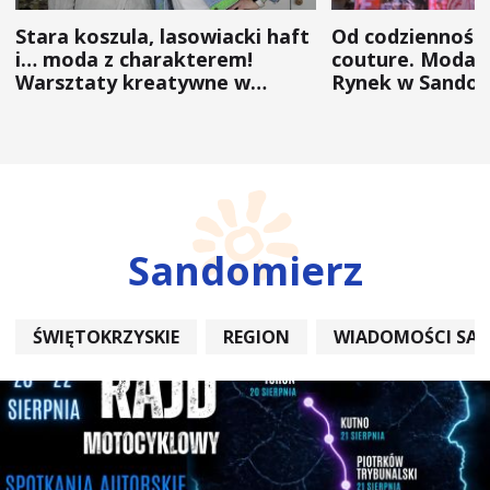
Stara koszula, lasowiacki haft
Od codzienności
i… moda z charakterem!
couture. Moda 
Warsztaty kreatywne w
Rynek w Sandom
ramach NFW
(ZDJĘCIA)
Sandomierz
ŚWIĘTOKRZYSKIE
REGION
WIADOMOŚCI SA