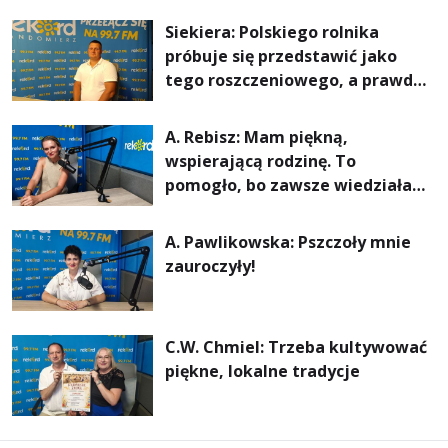
rachunki za energię, lepszy
Siekiera: Polskiego rolnika
komfort życia i... czystsze
próbuje się przedstawić jako
powietrze
tego roszczeniowego, a prawda
jest zupełnie inna
A. Rebisz: Mam piękną,
wspierającą rodzinę. To
pomogło, bo zawsze wiedziałam,
że mogę. Rodzina jest
najważniejsza
A. Pawlikowska: Pszczoły mnie
zauroczyły!
C.W. Chmiel: Trzeba kultywować
piękne, lokalne tradycje