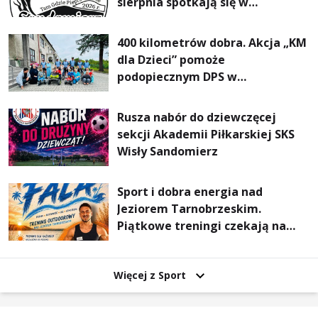
sierpnia spotkają się w
Sandomierzu na I Maratonie
Pieszym „Tam Gdzie Pieprz
400 kilometrów dobra. Akcja „KM
Rośnie”
dla Dzieci” pomoże
podopiecznym DPS w
Mokrzyszowie
Rusza nabór do dziewczęcej
sekcji Akademii Piłkarskiej SKS
Wisły Sandomierz
Sport i dobra energia nad
Jeziorem Tarnobrzeskim.
Piątkowe treningi czekają na
uczestników
Więcej z Sport