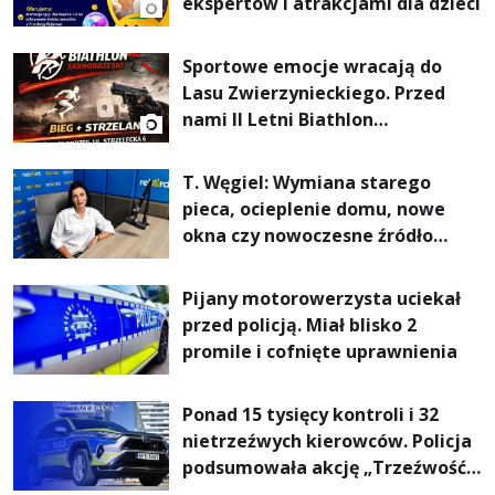
ekspertów i atrakcjami dla dzieci
Sportowe emocje wracają do
Lasu Zwierzynieckiego. Przed
nami II Letni Biathlon
Tarnobrzeski
T. Węgiel: Wymiana starego
pieca, ocieplenie domu, nowe
okna czy nowoczesne źródło
ogrzewania – to mniejsze
rachunki za energię, lepszy
Pijany motorowerzysta uciekał
komfort życia i... czystsze
przed policją. Miał blisko 2
powietrze
promile i cofnięte uprawnienia
Ponad 15 tysięcy kontroli i 32
nietrzeźwych kierowców. Policja
podsumowała akcję „Trzeźwość”
na Podkarpaciu