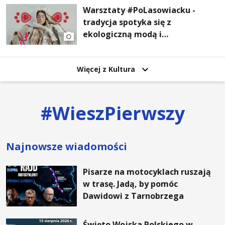
Warsztaty #PoLasowiacku -
tradycja spotyka się z
ekologiczną modą i
nowoczesnym designem!
Więcej z Kultura
#
WieszPierwszy
Najnowsze wiadomości
Pisarze na motocyklach ruszają
w trasę. Jadą, by pomóc
Dawidowi z Tarnobrzega
Święto Wojska Polskiego w