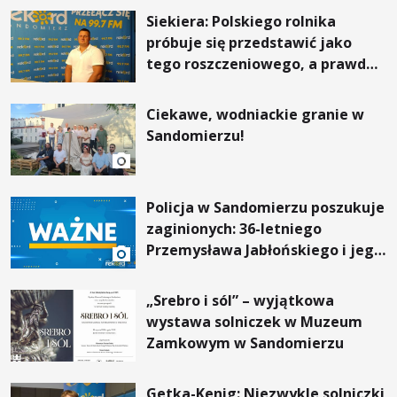
Siekiera: Polskiego rolnika
próbuje się przedstawić jako
tego roszczeniowego, a prawda
jest zupełnie inna
Ciekawe, wodniackie granie w
Sandomierzu!
Policja w Sandomierzu poszukuje
zaginionych: 36-letniego
Przemysława Jabłońskiego i jego
6-letniej córki Nikoli
„Srebro i sól” – wyjątkowa
wystawa solniczek w Muzeum
Zamkowym w Sandomierzu
Getka-Kenig: Niezwykle solniczki