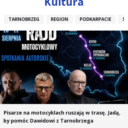
Kultura
TARNOBRZEG
REGION
PODKARPACIE
S
Pisarze na motocyklach ruszają w trasę. Jadą,
by pomóc Dawidowi z Tarnobrzega