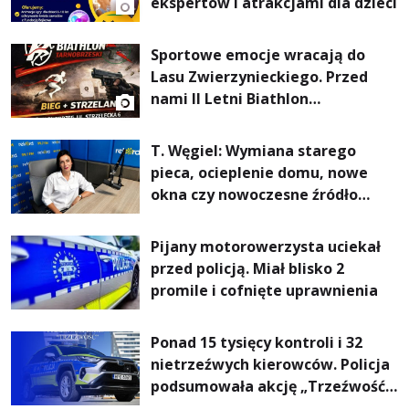
ekspertów i atrakcjami dla dzieci
Sportowe emocje wracają do
Lasu Zwierzynieckiego. Przed
nami II Letni Biathlon
Tarnobrzeski
T. Węgiel: Wymiana starego
pieca, ocieplenie domu, nowe
okna czy nowoczesne źródło
ogrzewania – to mniejsze
rachunki za energię, lepszy
Pijany motorowerzysta uciekał
komfort życia i... czystsze
przed policją. Miał blisko 2
powietrze
promile i cofnięte uprawnienia
Ponad 15 tysięcy kontroli i 32
nietrzeźwych kierowców. Policja
podsumowała akcję „Trzeźwość”
na Podkarpaciu