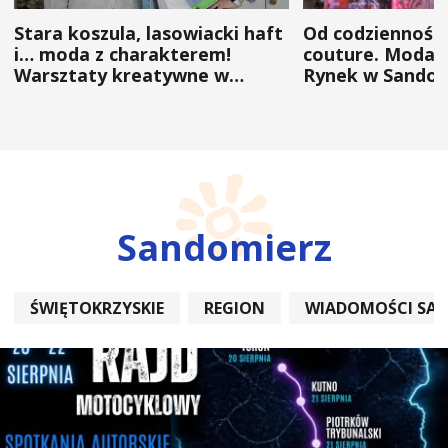
Stara koszula, lasowiacki haft
Od codzienności
i… moda z charakterem!
couture. Moda 
Warsztaty kreatywne w
Rynek w Sandom
ramach NFW
(ZDJĘCIA)
Sandomierz
ŚWIĘTOKRZYSKIE
REGION
WIADOMOŚCI SA