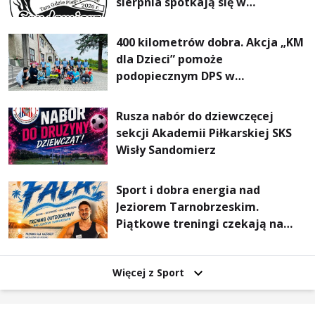
sierpnia spotkają się w
Sandomierzu na I Maratonie
Pieszym „Tam Gdzie Pieprz
400 kilometrów dobra. Akcja „KM
Rośnie”
dla Dzieci” pomoże
podopiecznym DPS w
Mokrzyszowie
Rusza nabór do dziewczęcej
sekcji Akademii Piłkarskiej SKS
Wisły Sandomierz
Sport i dobra energia nad
Jeziorem Tarnobrzeskim.
Piątkowe treningi czekają na
uczestników
Więcej z Sport