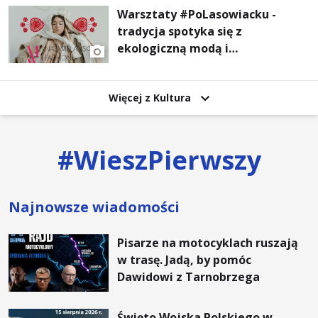
Warsztaty #PoLasowiacku -
tradycja spotyka się z
ekologiczną modą i
nowoczesnym designem!
Więcej z Kultura
#
WieszPierwszy
Najnowsze wiadomości
Pisarze na motocyklach ruszają
w trasę. Jadą, by pomóc
Dawidowi z Tarnobrzega
Święto Wojska Polskiego w