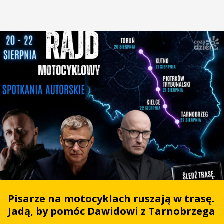
Pisarze na motocyklach ruszają w trasę.
Jadą, by pomóc Dawidowi z Tarnobrzega