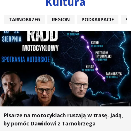
Kultura
TARNOBRZEG
REGION
PODKARPACIE
S
Pisarze na motocyklach ruszają w trasę. Jadą,
by pomóc Dawidowi z Tarnobrzega