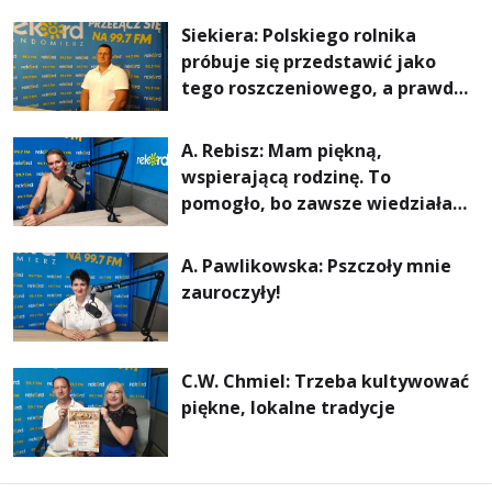
rachunki za energię, lepszy
Siekiera: Polskiego rolnika
komfort życia i... czystsze
próbuje się przedstawić jako
powietrze
tego roszczeniowego, a prawda
jest zupełnie inna
A. Rebisz: Mam piękną,
wspierającą rodzinę. To
pomogło, bo zawsze wiedziałam,
że mogę. Rodzina jest
najważniejsza
A. Pawlikowska: Pszczoły mnie
zauroczyły!
C.W. Chmiel: Trzeba kultywować
piękne, lokalne tradycje