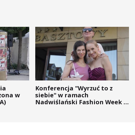
ia
Konferencja "Wyrzuć to z
zona w
siebie" w ramach
A)
Nadwiślański Fashion Week -
bo moda na zdrowie nigdy nie
wychodzi z... mody!