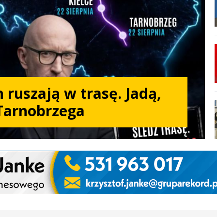
 ruszają w trasę. Jadą,
Tarnobrzega