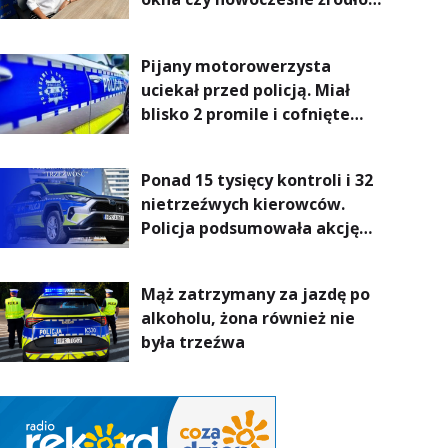
ogrzewania – to mniejsze
rachunki za energię, lepszy
Pijany motorowerzysta
komfort życia i... czystsze
uciekał przed policją. Miał
powietrze
blisko 2 promile i cofnięte
uprawnienia
Ponad 15 tysięcy kontroli i 32
nietrzeźwych kierowców.
Policja podsumowała akcję
„Trzeźwość” na Podkarpaciu
Mąż zatrzymany za jazdę po
alkoholu, żona również nie
była trzeźwa