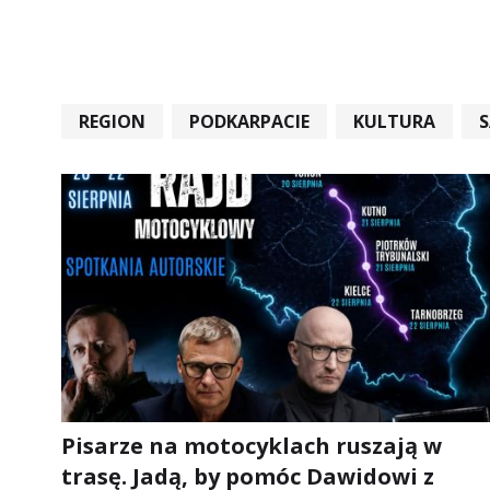
REGION
PODKARPACIE
KULTURA
#STARACHOWICE #REKORD #SANDOMIERZ #RA
Pisarze na motocyklach ruszają w
trasę. Jadą, by pomóc Dawidowi z