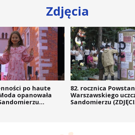
Zdjęcia
enności po haute
82. rocznica Powstan
 Moda opanowała
Warszawskiego uczc
Sandomierzu
Sandomierzu (ZDJĘCI