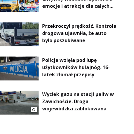
emocje i atrakcje dla całych
rodzin
Przekroczył prędkość. Kontrola
drogowa ujawniła, że auto
było poszukiwane
Policja wzięła pod lupę
użytkowników hulajnóg. 16-
latek złamał przepisy
Wyciek gazu na stacji paliw w
Zawichoście. Droga
wojewódzka zablokowana