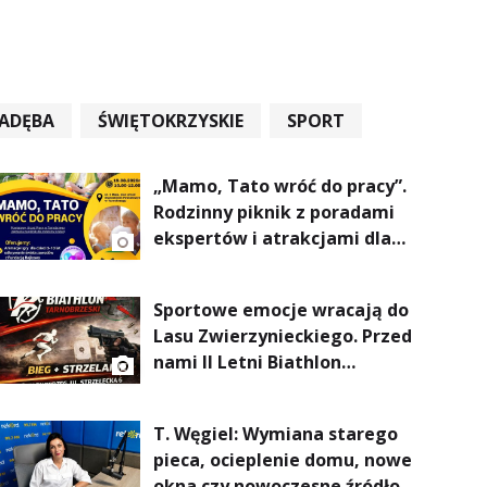
ADĘBA
ŚWIĘTOKRZYSKIE
SPORT
„Mamo, Tato wróć do pracy”.
Rodzinny piknik z poradami
ekspertów i atrakcjami dla
dzieci
Sportowe emocje wracają do
Lasu Zwierzynieckiego. Przed
nami II Letni Biathlon
Tarnobrzeski
T. Węgiel: Wymiana starego
pieca, ocieplenie domu, nowe
okna czy nowoczesne źródło