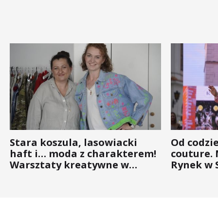
Stara koszula, lasowiacki
Od codzi
haft i… moda z charakterem!
couture.
Warsztaty kreatywne w
Rynek w 
ramach NFW
(ZDJĘCIA)