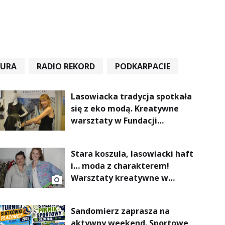
TURA
RADIO REKORD
PODKARPACIE
Lasowiacka tradycja spotkała
się z eko modą. Kreatywne
warsztaty w Fundacji
Artystycznej GA MON
Stara koszula, lasowiacki haft
i… moda z charakterem!
Warsztaty kreatywne w
ramach NFW
Sandomierz zaprasza na
aktywny weekend. Sportowe