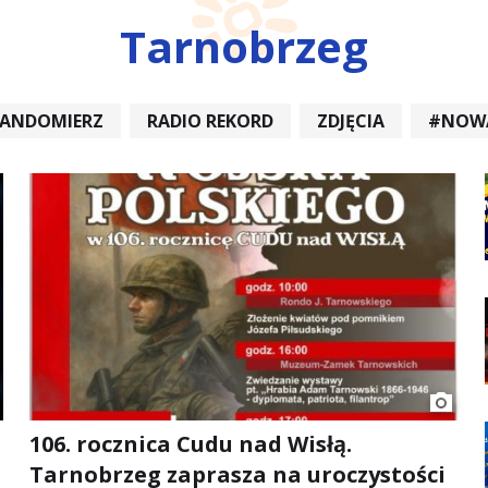
Tarnobrzeg
SANDOMIERZ
RADIO REKORD
ZDJĘCIA
#NOW
DIOREKORD #OPATÓW #RADIORE
#NOWA DĘBA
106. rocznica Cudu nad Wisłą.
Tarnobrzeg zaprasza na uroczystości