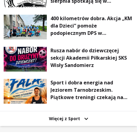
sierpnia spotkają się w
Sandomierzu na I Maratonie
Pieszym „Tam Gdzie Pieprz
400 kilometrów dobra. Akcja „KM
Rośnie”
dla Dzieci” pomoże
podopiecznym DPS w
Mokrzyszowie
Rusza nabór do dziewczęcej
sekcji Akademii Piłkarskiej SKS
Wisły Sandomierz
Sport i dobra energia nad
Jeziorem Tarnobrzeskim.
Piątkowe treningi czekają na
uczestników
Więcej z Sport