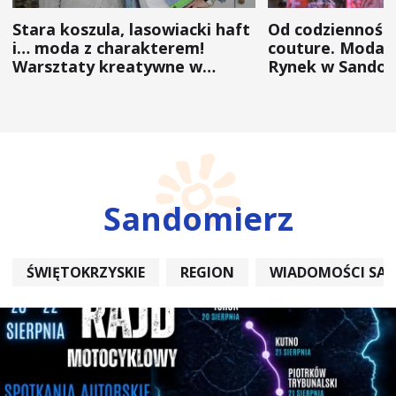
Stara koszula, lasowiacki haft
Od codzienności
i… moda z charakterem!
couture. Moda 
Warsztaty kreatywne w
Rynek w Sandom
ramach NFW
(ZDJĘCIA)
Sandomierz
ŚWIĘTOKRZYSKIE
REGION
WIADOMOŚCI SA