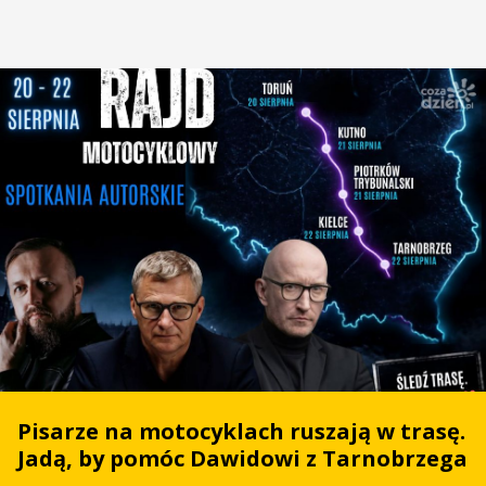
Pisarze na motocyklach ruszają w trasę.
Jadą, by pomóc Dawidowi z Tarnobrzega