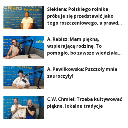
rachunki za energię, lepszy
Siekiera: Polskiego rolnika
komfort życia i... czystsze
próbuje się przedstawić jako
powietrze
tego roszczeniowego, a prawda
jest zupełnie inna
A. Rebisz: Mam piękną,
wspierającą rodzinę. To
pomogło, bo zawsze wiedziałam,
że mogę. Rodzina jest
najważniejsza
A. Pawlikowska: Pszczoły mnie
zauroczyły!
C.W. Chmiel: Trzeba kultywować
piękne, lokalne tradycje