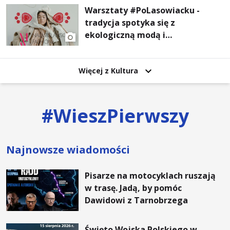
Warsztaty #PoLasowiacku -
tradycja spotyka się z
ekologiczną modą i
nowoczesnym designem!
Więcej z Kultura
#
WieszPierwszy
Najnowsze wiadomości
Pisarze na motocyklach ruszają
w trasę. Jadą, by pomóc
Dawidowi z Tarnobrzega
Święto Wojska Polskiego w