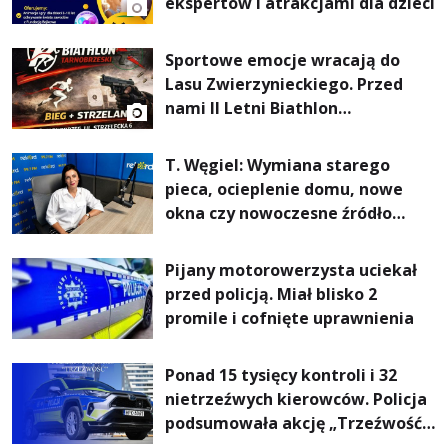
ekspertów i atrakcjami dla dzieci
Sportowe emocje wracają do
Lasu Zwierzynieckiego. Przed
nami II Letni Biathlon
Tarnobrzeski
T. Węgiel: Wymiana starego
pieca, ocieplenie domu, nowe
okna czy nowoczesne źródło
ogrzewania – to mniejsze
rachunki za energię, lepszy
Pijany motorowerzysta uciekał
komfort życia i... czystsze
przed policją. Miał blisko 2
powietrze
promile i cofnięte uprawnienia
Ponad 15 tysięcy kontroli i 32
nietrzeźwych kierowców. Policja
podsumowała akcję „Trzeźwość”
na Podkarpaciu