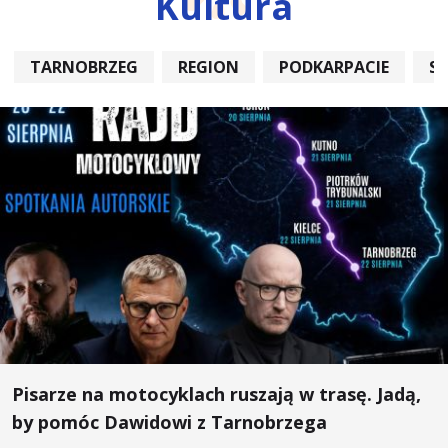
Kultura
TARNOBRZEG
REGION
PODKARPACIE
S
Pisarze na motocyklach ruszają w trasę. Jadą,
by pomóc Dawidowi z Tarnobrzega