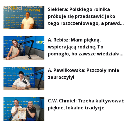
rachunki za energię, lepszy
Siekiera: Polskiego rolnika
komfort życia i... czystsze
próbuje się przedstawić jako
powietrze
tego roszczeniowego, a prawda
jest zupełnie inna
A. Rebisz: Mam piękną,
wspierającą rodzinę. To
pomogło, bo zawsze wiedziałam,
że mogę. Rodzina jest
najważniejsza
A. Pawlikowska: Pszczoły mnie
zauroczyły!
C.W. Chmiel: Trzeba kultywować
piękne, lokalne tradycje