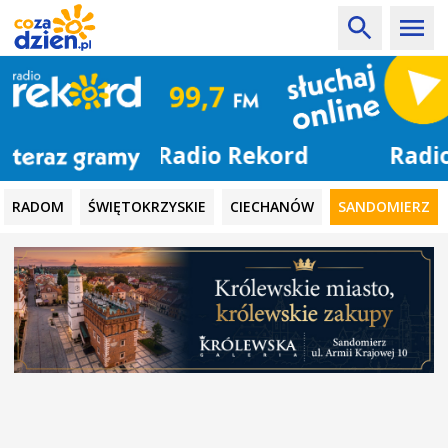
Radio Rekord
RADOM
ŚWIĘTOKRZYSKIE
CIECHANÓW
SANDOMIERZ