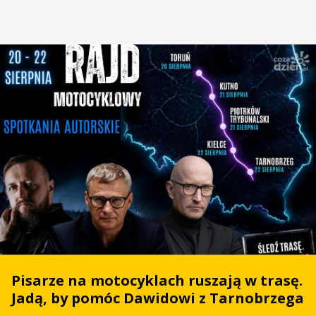
Pisarze na motocyklach ruszają w trasę.
Jadą, by pomóc Dawidowi z Tarnobrzega