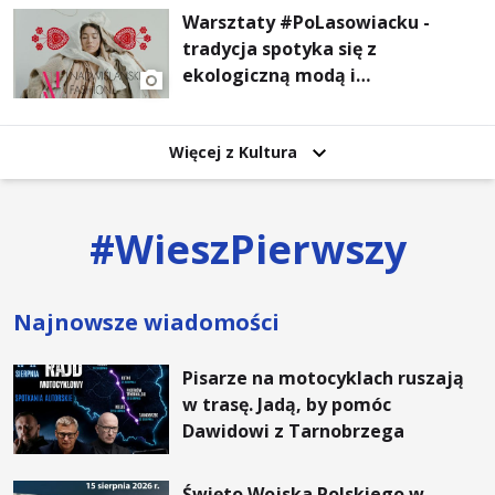
Warsztaty #PoLasowiacku -
tradycja spotyka się z
ekologiczną modą i
nowoczesnym designem!
Więcej z Kultura
#
WieszPierwszy
Najnowsze wiadomości
Pisarze na motocyklach ruszają
w trasę. Jadą, by pomóc
Dawidowi z Tarnobrzega
Święto Wojska Polskiego w