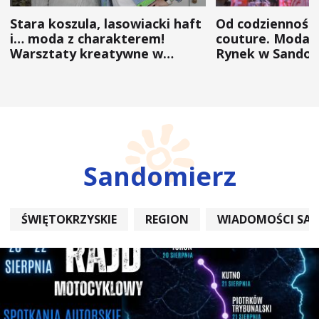
Stara koszula, lasowiacki haft
Od codzienności
i… moda z charakterem!
couture. Moda 
Warsztaty kreatywne w
Rynek w Sandom
ramach NFW
(ZDJĘCIA)
Sandomierz
ŚWIĘTOKRZYSKIE
REGION
WIADOMOŚCI SA