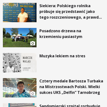
Siekiera: Polskiego rolnika
próbuje się przedstawić jako
tego roszczeniowego, a prawda
jest zupełnie inna
Posadzono drzewa na
krzemieniu pasiastym
Muzyka lekiem na stres
Cztery medale Bartosza Turbaka
na Mistrzostwach Polski. Wielki
sukces UKS „Delfin” Tarnobrzeg
Sandomierski szpital rozbuduje