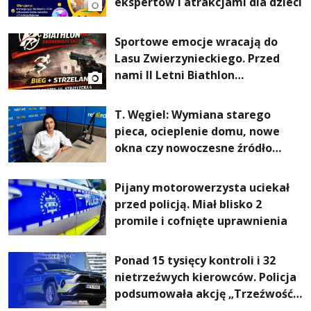
ekspertów i atrakcjami dla dzieci
Sportowe emocje wracają do
Lasu Zwierzynieckiego. Przed
nami II Letni Biathlon
Tarnobrzeski
T. Węgiel: Wymiana starego
pieca, ocieplenie domu, nowe
okna czy nowoczesne źródło
ogrzewania – to mniejsze
rachunki za energię, lepszy
Pijany motorowerzysta uciekał
komfort życia i... czystsze
przed policją. Miał blisko 2
powietrze
promile i cofnięte uprawnienia
Ponad 15 tysięcy kontroli i 32
nietrzeźwych kierowców. Policja
podsumowała akcję „Trzeźwość”
na Podkarpaciu