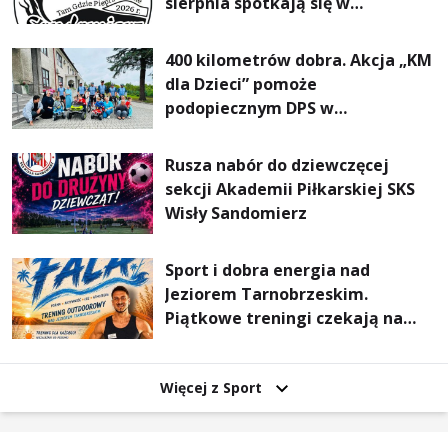
sierpnia spotkają się w
Sandomierzu na I Maratonie
Pieszym „Tam Gdzie Pieprz
400 kilometrów dobra. Akcja „KM
Rośnie”
dla Dzieci” pomoże
podopiecznym DPS w
Mokrzyszowie
Rusza nabór do dziewczęcej
sekcji Akademii Piłkarskiej SKS
Wisły Sandomierz
Sport i dobra energia nad
Jeziorem Tarnobrzeskim.
Piątkowe treningi czekają na
uczestników
Więcej z Sport