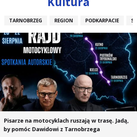
Kultura
TARNOBRZEG
REGION
PODKARPACIE
S
Pisarze na motocyklach ruszają w trasę. Jadą,
by pomóc Dawidowi z Tarnobrzega