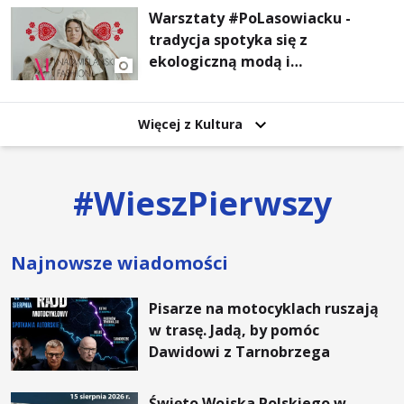
Warsztaty #PoLasowiacku -
tradycja spotyka się z
ekologiczną modą i
nowoczesnym designem!
Więcej z Kultura
#
WieszPierwszy
Najnowsze wiadomości
Pisarze na motocyklach ruszają
w trasę. Jadą, by pomóc
Dawidowi z Tarnobrzega
Święto Wojska Polskiego w