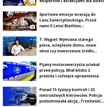
ekspertów i atrakcjami dla dzieci
Sportowe emocje wracają do
Lasu Zwierzynieckiego. Przed
nami II Letni Biathlon
Tarnobrzeski
T. Węgiel: Wymiana starego
pieca, ocieplenie domu, nowe
okna czy nowoczesne źródło
ogrzewania – to mniejsze
rachunki za energię, lepszy
Pijany motorowerzysta uciekał
komfort życia i... czystsze
przed policją. Miał blisko 2
powietrze
promile i cofnięte uprawnienia
Ponad 15 tysięcy kontroli i 32
nietrzeźwych kierowców. Policja
podsumowała akcję „Trzeźwość”
na Podkarpaciu