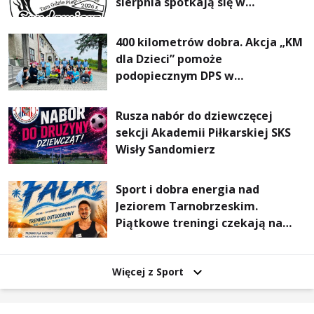
sierpnia spotkają się w
Sandomierzu na I Maratonie
Pieszym „Tam Gdzie Pieprz
400 kilometrów dobra. Akcja „KM
Rośnie”
dla Dzieci” pomoże
podopiecznym DPS w
Mokrzyszowie
Rusza nabór do dziewczęcej
sekcji Akademii Piłkarskiej SKS
Wisły Sandomierz
Sport i dobra energia nad
Jeziorem Tarnobrzeskim.
Piątkowe treningi czekają na
uczestników
Więcej z Sport