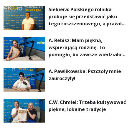
rachunki za energię, lepszy
Siekiera: Polskiego rolnika
komfort życia i... czystsze
próbuje się przedstawić jako
powietrze
tego roszczeniowego, a prawda
jest zupełnie inna
A. Rebisz: Mam piękną,
wspierającą rodzinę. To
pomogło, bo zawsze wiedziałam,
że mogę. Rodzina jest
najważniejsza
A. Pawlikowska: Pszczoły mnie
zauroczyły!
C.W. Chmiel: Trzeba kultywować
piękne, lokalne tradycje