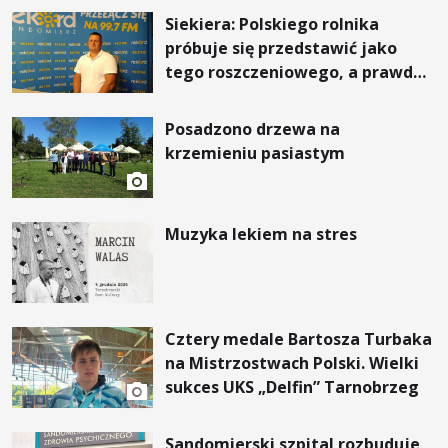
Siekiera: Polskiego rolnika
próbuje się przedstawić jako
tego roszczeniowego, a prawda
jest zupełnie inna
Posadzono drzewa na
krzemieniu pasiastym
Muzyka lekiem na stres
Cztery medale Bartosza Turbaka
na Mistrzostwach Polski. Wielki
sukces UKS „Delfin” Tarnobrzeg
Sandomierski szpital rozbuduje