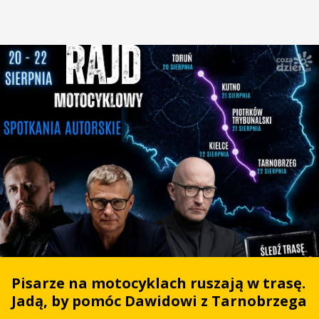
Pisarze na motocyklach ruszają w trasę.
Jadą, by pomóc Dawidowi z Tarnobrzega