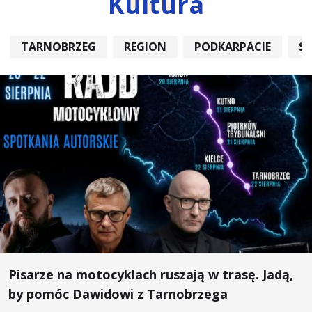
Kultura
TARNOBRZEG
REGION
PODKARPACIE
S
Pisarze na motocyklach ruszają w trasę. Jadą,
by pomóc Dawidowi z Tarnobrzega