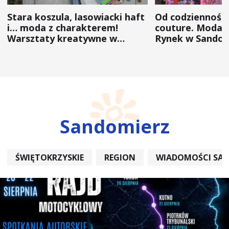
Stara koszula, lasowiacki haft
Od codzienności
i… moda z charakterem!
couture. Moda 
Warsztaty kreatywne w
Rynek w Sandom
ramach NFW
(ZDJĘCIA)
Sandomierz
ŚWIĘTOKRZYSKIE
REGION
WIADOMOŚCI SA