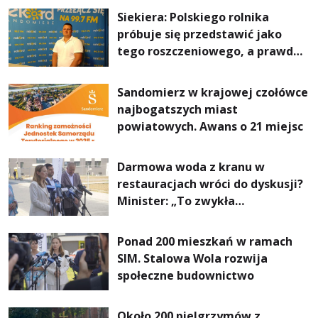
Siekiera: Polskiego rolnika
próbuje się przedstawić jako
tego roszczeniowego, a prawda
jest zupełnie inna
Sandomierz w krajowej czołówce
najbogatszych miast
powiatowych. Awans o 21 miejsc
Darmowa woda z kranu w
restauracjach wróci do dyskusji?
Minister: „To zwykła
normalność”
Ponad 200 mieszkań w ramach
SIM. Stalowa Wola rozwija
społeczne budownictwo
Około 200 pielgrzymów z