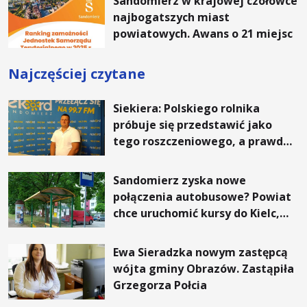
Sandomierz w krajowej czołówce
najbogatszych miast
powiatowych. Awans o 21 miejsc
Najczęściej czytane
Siekiera: Polskiego rolnika
próbuje się przedstawić jako
tego roszczeniowego, a prawda
jest zupełnie inna
Sandomierz zyska nowe
połączenia autobusowe? Powiat
chce uruchomić kursy do Kielc,
Stalowej Woli i Annopola
Ewa Sieradzka nowym zastępcą
wójta gminy Obrazów. Zastąpiła
Grzegorza Połcia