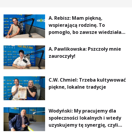
A. Rebisz: Mam piękną,
wspierającą rodzinę. To
pomogło, bo zawsze wiedziałam,
że mogę. Rodzina jest
najważniejsza
A. Pawlikowska: Pszczoły mnie
zauroczyły!
C.W. Chmiel: Trzeba kultywować
piękne, lokalne tradycje
Wodyński: My pracujemy dla
społeczności lokalnych i wtedy
uzyskujemy tę synergię, czyli