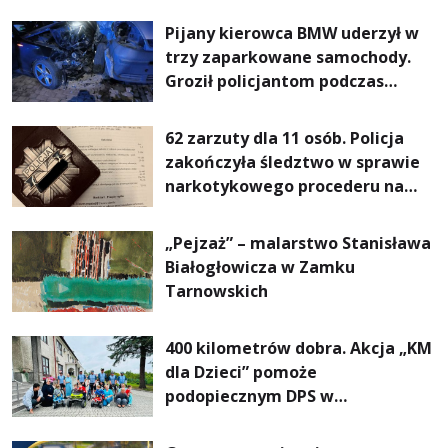
Pijany kierowca BMW uderzył w
trzy zaparkowane samochody.
Groził policjantom podczas
interwencji
62 zarzuty dla 11 osób. Policja
zakończyła śledztwo w sprawie
narkotykowego procederu na
Podkarpaciu
„Pejzaż” – malarstwo Stanisława
Białogłowicza w Zamku
Tarnowskich
400 kilometrów dobra. Akcja „KM
dla Dzieci” pomoże
podopiecznym DPS w
Mokrzyszowie