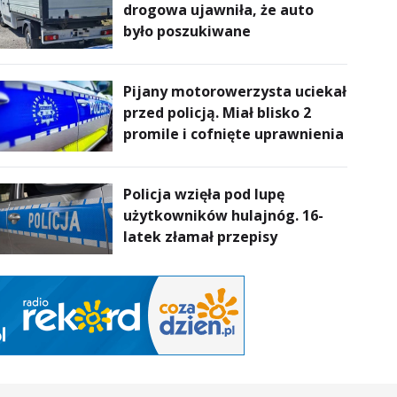
drogowa ujawniła, że auto
powietrze
było poszukiwane
Pijany motorowerzysta uciekał
przed policją. Miał blisko 2
promile i cofnięte uprawnienia
Policja wzięła pod lupę
użytkowników hulajnóg. 16-
latek złamał przepisy