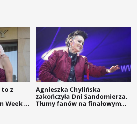
 to z
Agnieszka Chylińska
zakończyła Dni Sandomierza.
n Week -
Tłumy fanów na finałowym
nigdy nie
koncercie (ZDJĘCIA)