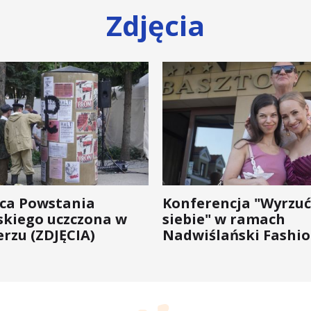
Zdjęcia
ica Powstania
Konferencja "Wyrzuć
kiego uczczona w
siebie" w ramach
rzu (ZDJĘCIA)
Nadwiślański Fashio
bo moda na zdrowie 
wychodzi z... mody!