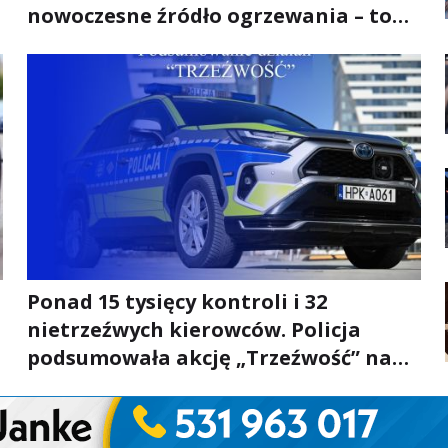
nowoczesne źródło ogrzewania – to
mniejsze rachunki za energię, lepszy
komfort życia i... czystsze powietrze
Ponad 15 tysięcy kontroli i 32
nietrzeźwych kierowców. Policja
podsumowała akcję „Trzeźwość” na
Podkarpaciu