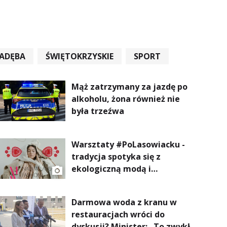
ADĘBA
ŚWIĘTOKRZYSKIE
SPORT
Mąż zatrzymany za jazdę po
alkoholu, żona również nie
była trzeźwa
Warsztaty #PoLasowiacku -
tradycja spotyka się z
ekologiczną modą i
nowoczesnym designem!
Darmowa woda z kranu w
restauracjach wróci do
dyskusji? Minister: „To zwykła