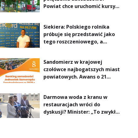
Powiat chce uruchomić kursy
do Kielc, Stalowej Woli i
Annopola
Siekiera: Polskiego rolnika
próbuje się przedstawić jako
tego roszczeniowego, a
prawda jest zupełnie inna
Sandomierz w krajowej
czołówce najbogatszych miast
powiatowych. Awans o 21
miejsc
Darmowa woda z kranu w
restauracjach wróci do
dyskusji? Minister: „To zwykła
normalność”