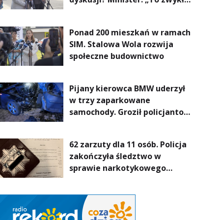
normalność”
Ponad 200 mieszkań w ramach
SIM. Stalowa Wola rozwija
społeczne budownictwo
Pijany kierowca BMW uderzył
w trzy zaparkowane
samochody. Groził policjantom
podczas interwencji
62 zarzuty dla 11 osób. Policja
zakończyła śledztwo w
sprawie narkotykowego
procederu na Podkarpaciu