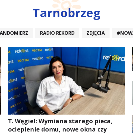
Tarnobrzeg
SANDOMIERZ
RADIO REKORD
ZDJĘCIA
#NOW
DIOREKORD #OPATÓW #RADIORE
#NOWA DĘBA
T. Węgiel: Wymiana starego pieca,
ocieplenie domu, nowe okna czy