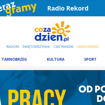
Radio Rekord
RADOM
ŚWIĘTOKRZYSKIE
CIECHANÓW
SANDOMIERZ
TARNOBRZEG
KULTURA
SPORT