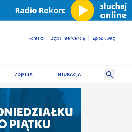
Kontakt
Zgłoś interwencję
Zgłoś uwagi
ZDJĘCIA
EDUKACJA