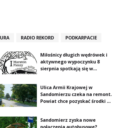
TURA
RADIO REKORD
PODKARPACIE
Miłośnicy długich wędrówek i
aktywnego wypoczynku 8
sierpnia spotkają się w
Sandomierzu na I Maratonie
Pieszym „Tam Gdzie Pieprz
Ulica Armii Krajowej w
Rośnie”
Sandomierzu czeka na remont.
Powiat chce pozyskać środki z
Rządowego Funduszu Rozwoju
Dróg
Sandomierz zyska nowe
połączenia autobusowe?