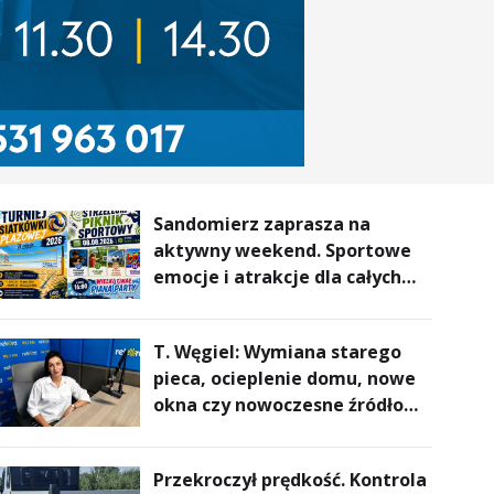
Sandomierz zaprasza na
aktywny weekend. Sportowe
emocje i atrakcje dla całych
rodzin
T. Węgiel: Wymiana starego
pieca, ocieplenie domu, nowe
okna czy nowoczesne źródło
ogrzewania – to mniejsze
rachunki za energię, lepszy
Przekroczył prędkość. Kontrola
komfort życia i... czystsze