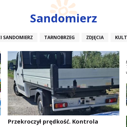
Sandomierz
I SANDOMIERZ
TARNOBRZEG
ZDJĘCIA
KUL
REMONT
Przekroczył prędkość. Kontrola