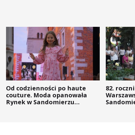
Od codzienności po haute
82. roczn
couture. Moda opanowała
Warszaws
Rynek w Sandomierzu
Sandomie
(ZDJĘCIA)