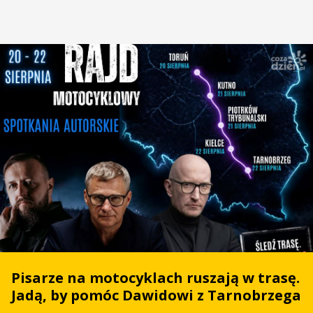
Pisarze na motocyklach ruszają w trasę.
Jadą, by pomóc Dawidowi z Tarnobrzega