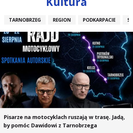
Kultura
TARNOBRZEG
REGION
PODKARPACIE
S
Pisarze na motocyklach ruszają w trasę. Jadą,
by pomóc Dawidowi z Tarnobrzega