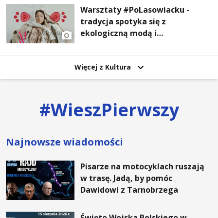
Warsztaty #PoLasowiacku -
tradycja spotyka się z
ekologiczną modą i
nowoczesnym designem!
Więcej z Kultura
#
WieszPierwszy
Najnowsze wiadomości
Pisarze na motocyklach ruszają
w trasę. Jadą, by pomóc
Dawidowi z Tarnobrzega
Święto Wojska Polskiego w