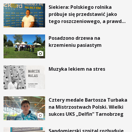
Siekiera: Polskiego rolnika
próbuje się przedstawić jako
tego roszczeniowego, a prawda
jest zupełnie inna
Posadzono drzewa na
krzemieniu pasiastym
Muzyka lekiem na stres
Cztery medale Bartosza Turbaka
na Mistrzostwach Polski. Wielki
sukces UKS „Delfin” Tarnobrzeg
Sandomierski szpital rozbuduje