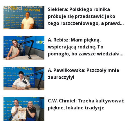
rachunki za energię, lepszy
Siekiera: Polskiego rolnika
komfort życia i... czystsze
próbuje się przedstawić jako
powietrze
tego roszczeniowego, a prawda
jest zupełnie inna
A. Rebisz: Mam piękną,
wspierającą rodzinę. To
pomogło, bo zawsze wiedziałam,
że mogę. Rodzina jest
najważniejsza
A. Pawlikowska: Pszczoły mnie
zauroczyły!
C.W. Chmiel: Trzeba kultywować
piękne, lokalne tradycje