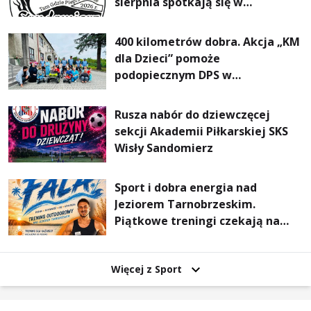
sierpnia spotkają się w
Sandomierzu na I Maratonie
Pieszym „Tam Gdzie Pieprz
400 kilometrów dobra. Akcja „KM
Rośnie”
dla Dzieci” pomoże
podopiecznym DPS w
Mokrzyszowie
Rusza nabór do dziewczęcej
sekcji Akademii Piłkarskiej SKS
Wisły Sandomierz
Sport i dobra energia nad
Jeziorem Tarnobrzeskim.
Piątkowe treningi czekają na
uczestników
Więcej z Sport