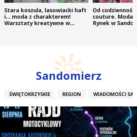
Stara koszula, lasowiacki haft
Od codzienności
i… moda z charakterem!
couture. Moda 
Warsztaty kreatywne w
Rynek w Sandom
ramach NFW
(ZDJĘCIA)
Sandomierz
ŚWIĘTOKRZYSKIE
REGION
WIADOMOŚCI SA