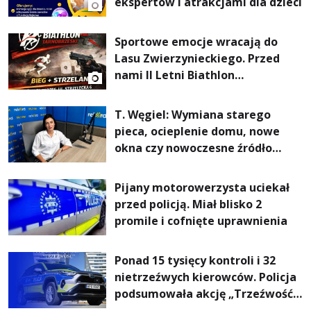
ekspertów i atrakcjami dla dzieci
Sportowe emocje wracają do
Lasu Zwierzynieckiego. Przed
nami II Letni Biathlon
Tarnobrzeski
T. Węgiel: Wymiana starego
pieca, ocieplenie domu, nowe
okna czy nowoczesne źródło
ogrzewania – to mniejsze
rachunki za energię, lepszy
Pijany motorowerzysta uciekał
komfort życia i... czystsze
przed policją. Miał blisko 2
powietrze
promile i cofnięte uprawnienia
Ponad 15 tysięcy kontroli i 32
nietrzeźwych kierowców. Policja
podsumowała akcję „Trzeźwość”
na Podkarpaciu