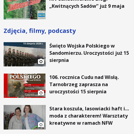
„Kwitnących Sadów” już 9 maja
Zdjęcia, filmy, podcasty
Święto Wojska Polskiego w
Sandomierzu. Uroczystości już 15
sierpnia
106. rocznica Cudu nad Wisłą.
Tarnobrzeg zaprasza na
uroczystości 15 sierpnia
Stara koszula, lasowiacki haft i…
moda z charakterem! Warsztaty
kreatywne w ramach NFW