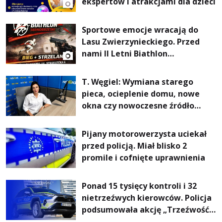
ekspertów i atrakcjami dla dzieci
Sportowe emocje wracają do
Lasu Zwierzynieckiego. Przed
nami II Letni Biathlon
Tarnobrzeski
T. Węgiel: Wymiana starego
pieca, ocieplenie domu, nowe
okna czy nowoczesne źródło
ogrzewania – to mniejsze
rachunki za energię, lepszy
Pijany motorowerzysta uciekał
komfort życia i... czystsze
przed policją. Miał blisko 2
powietrze
promile i cofnięte uprawnienia
Ponad 15 tysięcy kontroli i 32
nietrzeźwych kierowców. Policja
podsumowała akcję „Trzeźwość”
na Podkarpaciu