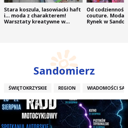
Stara koszula, lasowiacki haft
Od codzienności
i… moda z charakterem!
couture. Moda 
Warsztaty kreatywne w
Rynek w Sandom
ramach NFW
(ZDJĘCIA)
Sandomierz
ŚWIĘTOKRZYSKIE
REGION
WIADOMOŚCI SA