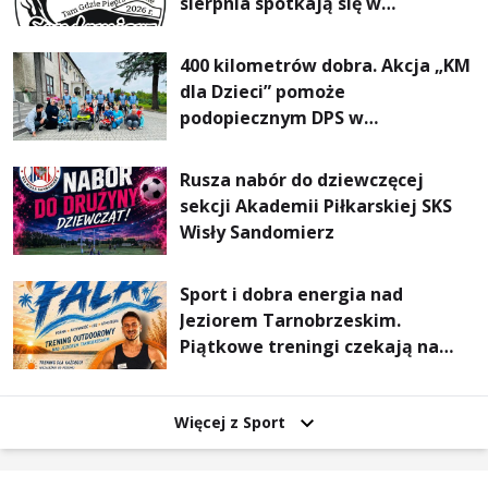
sierpnia spotkają się w
Sandomierzu na I Maratonie
Pieszym „Tam Gdzie Pieprz
400 kilometrów dobra. Akcja „KM
Rośnie”
dla Dzieci” pomoże
podopiecznym DPS w
Mokrzyszowie
Rusza nabór do dziewczęcej
sekcji Akademii Piłkarskiej SKS
Wisły Sandomierz
Sport i dobra energia nad
Jeziorem Tarnobrzeskim.
Piątkowe treningi czekają na
uczestników
Więcej z Sport