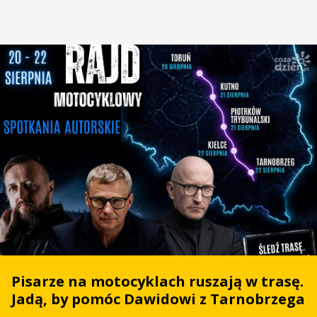
Pisarze na motocyklach ruszają w trasę.
Jadą, by pomóc Dawidowi z Tarnobrzega