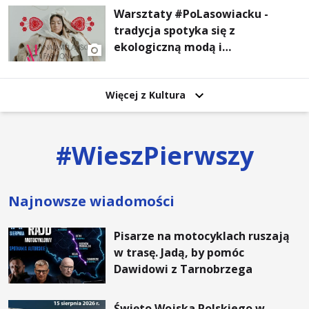
Warsztaty #PoLasowiacku -
tradycja spotyka się z
ekologiczną modą i
nowoczesnym designem!
Więcej z Kultura
#
WieszPierwszy
Najnowsze wiadomości
Pisarze na motocyklach ruszają
w trasę. Jadą, by pomóc
Dawidowi z Tarnobrzega
Święto Wojska Polskiego w