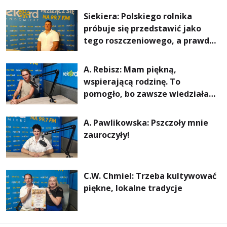
rachunki za energię, lepszy
Siekiera: Polskiego rolnika
komfort życia i... czystsze
próbuje się przedstawić jako
powietrze
tego roszczeniowego, a prawda
jest zupełnie inna
A. Rebisz: Mam piękną,
wspierającą rodzinę. To
pomogło, bo zawsze wiedziałam,
że mogę. Rodzina jest
najważniejsza
A. Pawlikowska: Pszczoły mnie
zauroczyły!
C.W. Chmiel: Trzeba kultywować
piękne, lokalne tradycje