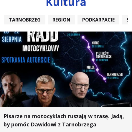
Kultura
TARNOBRZEG
REGION
PODKARPACIE
S
Pisarze na motocyklach ruszają w trasę. Jadą,
by pomóc Dawidowi z Tarnobrzega