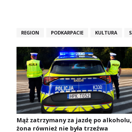
REGION
PODKARPACIE
KULTURA
#STARACHOWICE #REKORD #SANDOMIERZ #RA
Mąż zatrzymany za jazdę po alkoholu,
żona również nie była trzeźwa