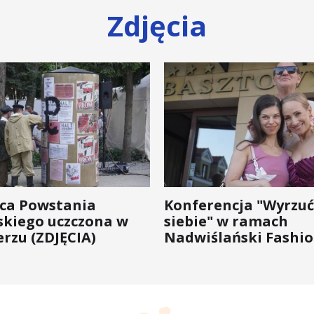
Zdjęcia
ica Powstania
Konferencja "Wyrzuć
kiego uczczona w
siebie" w ramach
rzu (ZDJĘCIA)
Nadwiślański Fashio
bo moda na zdrowie 
wychodzi z... mody!