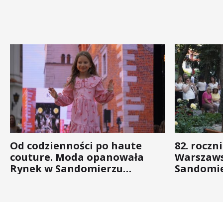
Od codzienności po haute
82. roczn
couture. Moda opanowała
Warszaws
Rynek w Sandomierzu
Sandomie
(ZDJĘCIA)