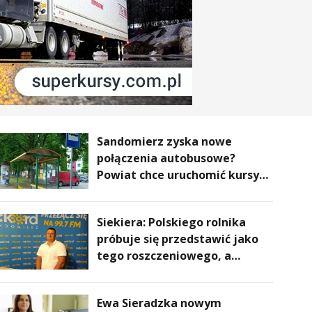
Sandomierz zyska nowe
połączenia autobusowe?
Powiat chce uruchomić kursy
do Kielc, Stalowej Woli i
Annopola
Siekiera: Polskiego rolnika
próbuje się przedstawić jako
tego roszczeniowego, a
prawda jest zupełnie inna
Ewa Sieradzka nowym