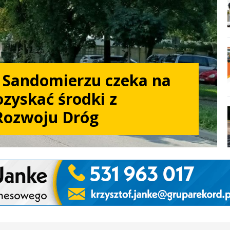
w Sandomierzu czeka na
zyskać środki z
Rozwoju Dróg