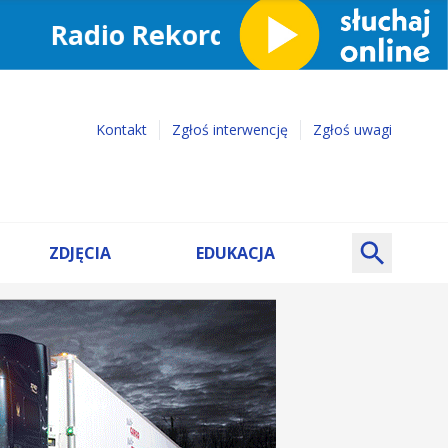
Kontakt
Zgłoś interwencję
Zgłoś uwagi
ZDJĘCIA
EDUKACJA