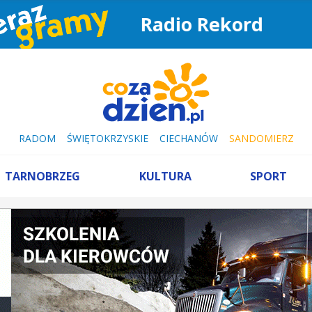
Radio Rekord
RADOM
ŚWIĘTOKRZYSKIE
CIECHANÓW
SANDOMIERZ
TARNOBRZEG
KULTURA
SPORT