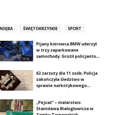
ADĘBA
ŚWIĘTOKRZYSKIE
SPORT
Pijany kierowca BMW uderzył
w trzy zaparkowane
samochody. Groził policjantom
podczas interwencji
62 zarzuty dla 11 osób. Policja
zakończyła śledztwo w
sprawie narkotykowego
procederu na Podkarpaciu
„Pejzaż” – malarstwo
Stanisława Białogłowicza w
Zamku Tarnowskich