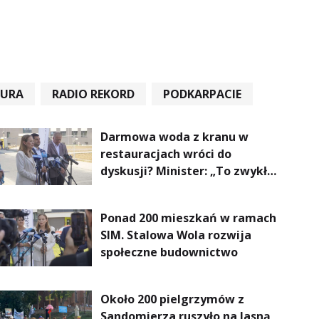
TURA
RADIO REKORD
PODKARPACIE
Darmowa woda z kranu w
restauracjach wróci do
dyskusji? Minister: „To zwykła
normalność”
Ponad 200 mieszkań w ramach
SIM. Stalowa Wola rozwija
społeczne budownictwo
Około 200 pielgrzymów z
Sandomierza ruszyło na Jasną