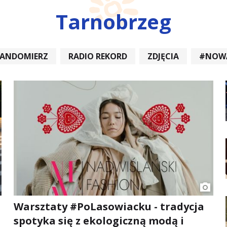
Tarnobrzeg
SANDOMIERZ
RADIO REKORD
ZDJĘCIA
#NOW
DIOREKORD #OPATÓW #RADIORE
#NOWA DĘBA
Warsztaty #PoLasowiacku - tradycja
spotyka się z ekologiczną modą i