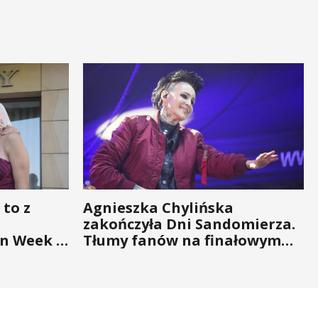
 to z
Agnieszka Chylińska
zakończyła Dni Sandomierza.
n Week -
Tłumy fanów na finałowym
nigdy nie
koncercie (ZDJĘCIA)