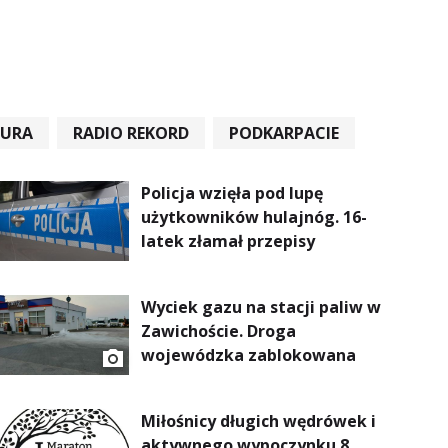
TURA
RADIO REKORD
PODKARPACIE
Policja wzięła pod lupę
użytkowników hulajnóg. 16-
latek złamał przepisy
Wyciek gazu na stacji paliw w
Zawichoście. Droga
wojewódzka zablokowana
Miłośnicy długich wędrówek i
aktywnego wypoczynku 8