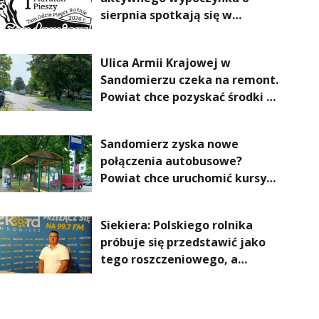
sierpnia spotkają się w
Sandomierzu na I Maratonie
Pieszym „Tam Gdzie Pieprz
Ulica Armii Krajowej w
Rośnie”
Sandomierzu czeka na remont.
Powiat chce pozyskać środki z
Rządowego Funduszu Rozwoju
Dróg
Sandomierz zyska nowe
połączenia autobusowe?
Powiat chce uruchomić kursy
do Kielc, Stalowej Woli i
Annopola
Siekiera: Polskiego rolnika
próbuje się przedstawić jako
tego roszczeniowego, a
prawda jest zupełnie inna