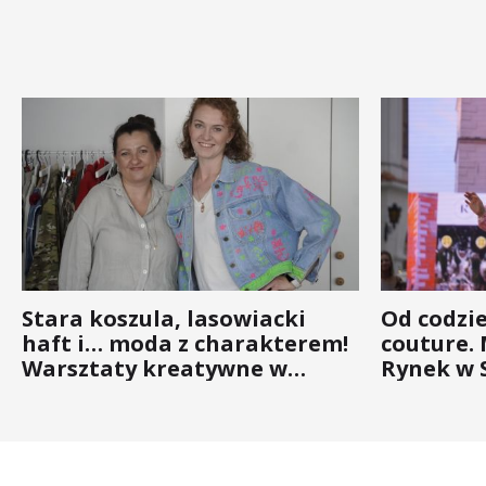
Stara koszula, lasowiacki
Od codzi
haft i… moda z charakterem!
couture.
Warsztaty kreatywne w
Rynek w 
ramach NFW
(ZDJĘCIA)