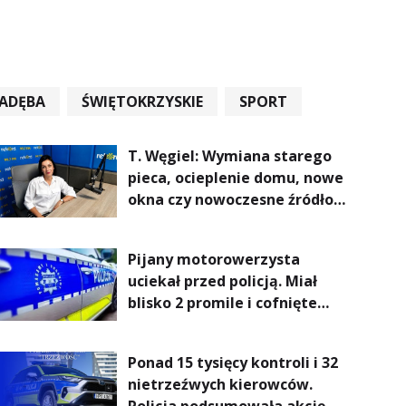
ADĘBA
ŚWIĘTOKRZYSKIE
SPORT
T. Węgiel: Wymiana starego
pieca, ocieplenie domu, nowe
okna czy nowoczesne źródło
ogrzewania – to mniejsze
rachunki za energię, lepszy
Pijany motorowerzysta
komfort życia i... czystsze
uciekał przed policją. Miał
powietrze
blisko 2 promile i cofnięte
uprawnienia
Ponad 15 tysięcy kontroli i 32
nietrzeźwych kierowców.