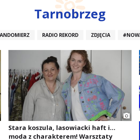
Tarnobrzeg
SANDOMIERZ
RADIO REKORD
ZDJĘCIA
#NOW
DIOREKORD #OPATÓW #RADIORE
#NOWA DĘBA
Stara koszula, lasowiacki haft i…
moda z charakterem! Warsztaty