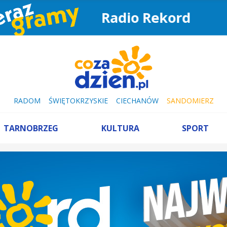
Radio Rekord
RADOM
ŚWIĘTOKRZYSKIE
CIECHANÓW
SANDOMIERZ
TARNOBRZEG
KULTURA
SPORT