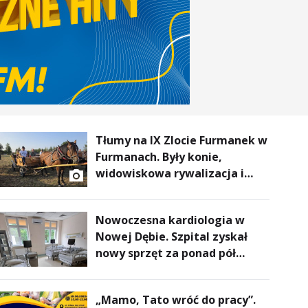
Tłumy na IX Zlocie Furmanek w
Furmanach. Były konie,
widowiskowa rywalizacja i
wyjątkowi goście
Nowoczesna kardiologia w
Nowej Dębie. Szpital zyskał
nowy sprzęt za ponad pół
miliona złotych
„Mamo, Tato wróć do pracy”.