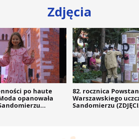
Zdjęcia
enności po haute
82. rocznica Powstan
 Moda opanowała
Warszawskiego uczc
Sandomierzu
Sandomierzu (ZDJĘCI