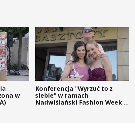
ia
Konferencja "Wyrzuć to z
zona w
siebie" w ramach
A)
Nadwiślański Fashion Week -
bo moda na zdrowie nigdy nie
wychodzi z... mody!