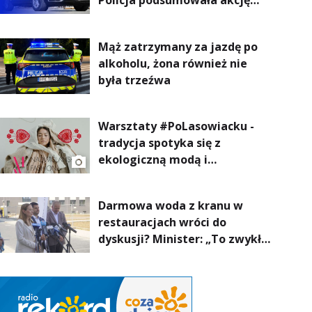
Policja podsumowała akcję
„Trzeźwość” na Podkarpaciu
Mąż zatrzymany za jazdę po
alkoholu, żona również nie
była trzeźwa
Warsztaty #PoLasowiacku -
tradycja spotyka się z
ekologiczną modą i
nowoczesnym designem!
Darmowa woda z kranu w
restauracjach wróci do
dyskusji? Minister: „To zwykła
normalność”