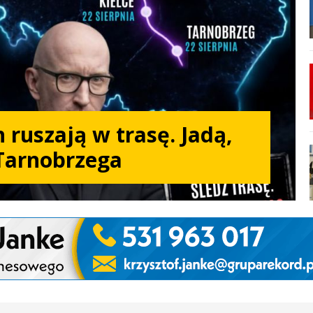
 ruszają w trasę. Jadą,
Tarnobrzega