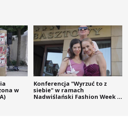
ia
Konferencja "Wyrzuć to z
zona w
siebie" w ramach
A)
Nadwiślański Fashion Week -
bo moda na zdrowie nigdy nie
wychodzi z... mody!