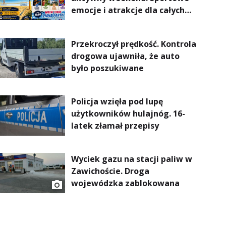
emocje i atrakcje dla całych
rodzin
Przekroczył prędkość. Kontrola
drogowa ujawniła, że auto
było poszukiwane
Policja wzięła pod lupę
użytkowników hulajnóg. 16-
latek złamał przepisy
Wyciek gazu na stacji paliw w
Zawichoście. Droga
wojewódzka zablokowana