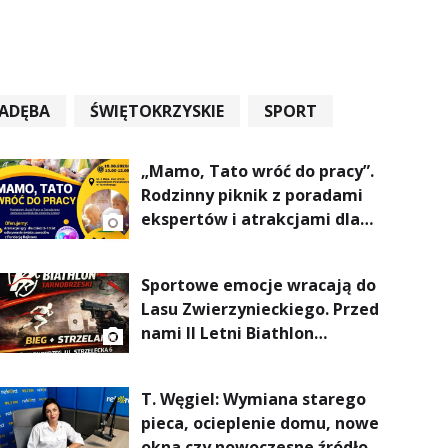
ADĘBA
ŚWIĘTOKRZYSKIE
SPORT
„Mamo, Tato wróć do pracy”.
Rodzinny piknik z poradami
ekspertów i atrakcjami dla
dzieci
Sportowe emocje wracają do
Lasu Zwierzynieckiego. Przed
nami II Letni Biathlon
Tarnobrzeski
T. Węgiel: Wymiana starego
pieca, ocieplenie domu, nowe
okna czy nowoczesne źródło