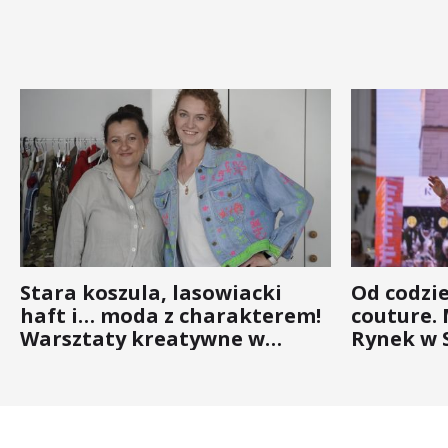
Stara koszula, lasowiacki
Od codzi
haft i… moda z charakterem!
couture.
Warsztaty kreatywne w
Rynek w 
ramach NFW
(ZDJĘCIA)