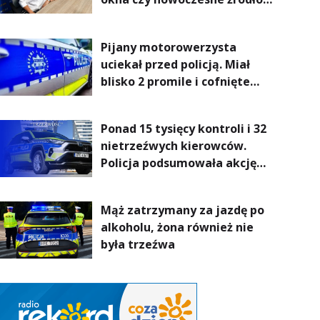
ogrzewania – to mniejsze
rachunki za energię, lepszy
Pijany motorowerzysta
komfort życia i... czystsze
uciekał przed policją. Miał
powietrze
blisko 2 promile i cofnięte
uprawnienia
Ponad 15 tysięcy kontroli i 32
nietrzeźwych kierowców.
Policja podsumowała akcję
„Trzeźwość” na Podkarpaciu
Mąż zatrzymany za jazdę po
alkoholu, żona również nie
była trzeźwa