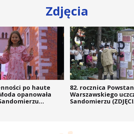
Zdjęcia
enności po haute
82. rocznica Powstan
 Moda opanowała
Warszawskiego uczc
Sandomierzu
Sandomierzu (ZDJĘCI