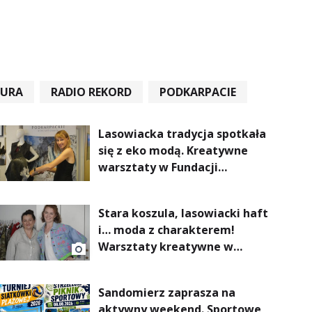
TURA
RADIO REKORD
PODKARPACIE
Lasowiacka tradycja spotkała
się z eko modą. Kreatywne
warsztaty w Fundacji
Artystycznej GA MON
Stara koszula, lasowiacki haft
i… moda z charakterem!
Warsztaty kreatywne w
ramach NFW
Sandomierz zaprasza na
aktywny weekend. Sportowe