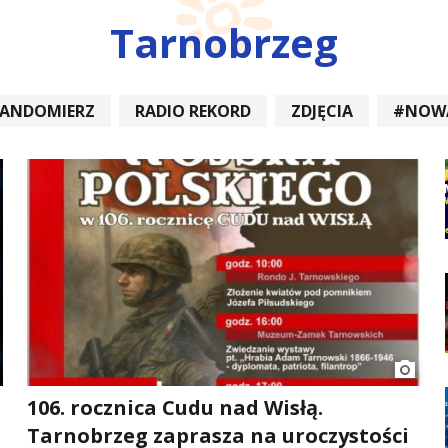
Tarnobrzeg
SANDOMIERZ
RADIO REKORD
ZDJĘCIA
#NOW
DIOREKORD #OPATÓW #RADIORE
#NOWA DĘBA
106. rocznica Cudu nad Wisłą.
Tarnobrzeg zaprasza na uroczystości