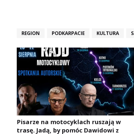
REGION
PODKARPACIE
KULTURA
#STARACHOWICE #REKORD #SANDOMIERZ #RA
Pisarze na motocyklach ruszają w
trasę. Jadą, by pomóc Dawidowi z