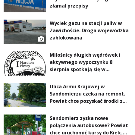
złamał przepisy
Wyciek gazu na stacji paliw w
Zawichoście. Droga wojewódzka
zablokowana
Miłośnicy długich wędrówek i
aktywnego wypoczynku 8
sierpnia spotkają się w
Sandomierzu na I Maratonie
Pieszym „Tam Gdzie Pieprz
Ulica Armii Krajowej w
Rośnie”
Sandomierzu czeka na remont.
Powiat chce pozyskać środki z
Rządowego Funduszu Rozwoju
Dróg
Sandomierz zyska nowe
połączenia autobusowe? Powiat
chce uruchomić kursy do Kielc,