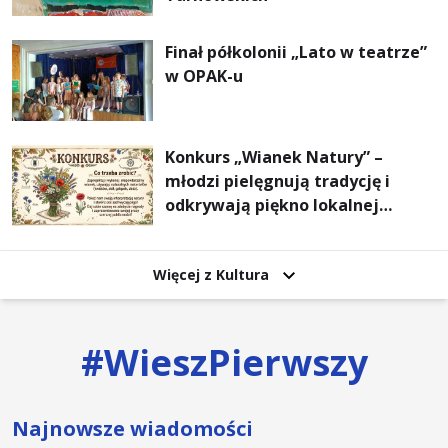
Finał półkolonii „Lato w teatrze”
w OPAK-u
Konkurs „Wianek Natury” –
młodzi pielęgnują tradycję i
odkrywają piękno lokalnej
przyrody
Więcej z Kultura
#
WieszPierwszy
Najnowsze wiadomości