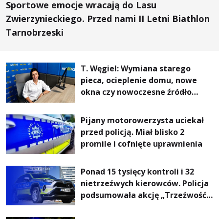
Sportowe emocje wracają do Lasu
Zwierzynieckiego. Przed nami II Letni Biathlon
Tarnobrzeski
T. Węgiel: Wymiana starego
pieca, ocieplenie domu, nowe
okna czy nowoczesne źródło
ogrzewania – to mniejsze
rachunki za energię, lepszy
Pijany motorowerzysta uciekał
komfort życia i... czystsze
przed policją. Miał blisko 2
powietrze
promile i cofnięte uprawnienia
Ponad 15 tysięcy kontroli i 32
nietrzeźwych kierowców. Policja
podsumowała akcję „Trzeźwość”
na Podkarpaciu