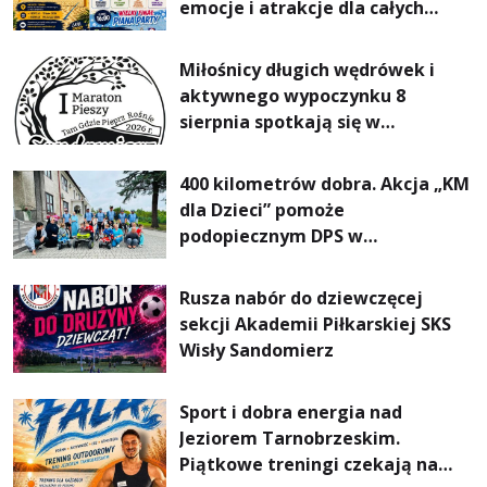
emocje i atrakcje dla całych
rodzin
Miłośnicy długich wędrówek i
aktywnego wypoczynku 8
sierpnia spotkają się w
Sandomierzu na I Maratonie
Pieszym „Tam Gdzie Pieprz
400 kilometrów dobra. Akcja „KM
Rośnie”
dla Dzieci” pomoże
podopiecznym DPS w
Mokrzyszowie
Rusza nabór do dziewczęcej
sekcji Akademii Piłkarskiej SKS
Wisły Sandomierz
Sport i dobra energia nad
Jeziorem Tarnobrzeskim.
Piątkowe treningi czekają na