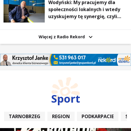
Wodyński: My pracujemy dla
społeczności lokalnych i wtedy
uzyskujemy tę synergię, czyli
wzajemnie się wspieramy
Więcej z Radio Rekord
Sport
TARNOBRZEG
REGION
PODKARPACIE
S