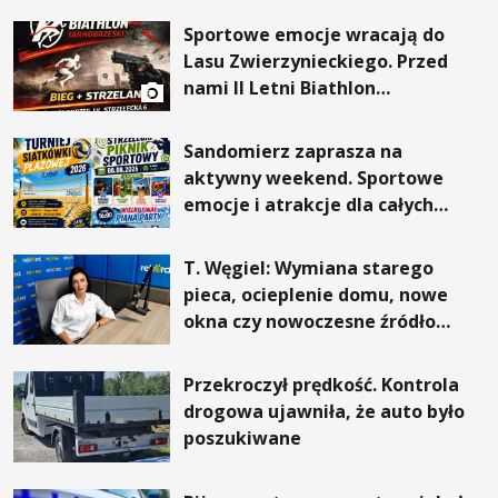
Sportowe emocje wracają do
Lasu Zwierzynieckiego. Przed
nami II Letni Biathlon
Tarnobrzeski
Sandomierz zaprasza na
aktywny weekend. Sportowe
emocje i atrakcje dla całych
rodzin
T. Węgiel: Wymiana starego
pieca, ocieplenie domu, nowe
okna czy nowoczesne źródło
ogrzewania – to mniejsze
rachunki za energię, lepszy
Przekroczył prędkość. Kontrola
komfort życia i... czystsze
drogowa ujawniła, że auto było
powietrze
poszukiwane