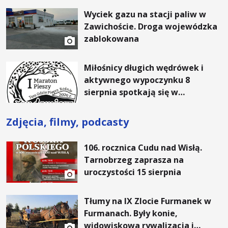
rachunki za energię, lepszy
Wyciek gazu na stacji paliw w
komfort życia i... czystsze
Zawichoście. Droga wojewódzka
powietrze
zablokowana
Miłośnicy długich wędrówek i
aktywnego wypoczynku 8
sierpnia spotkają się w
Sandomierzu na I Maratonie
Pieszym „Tam Gdzie Pieprz
Zdjęcia, filmy, podcasty
Rośnie”
106. rocznica Cudu nad Wisłą.
Tarnobrzeg zaprasza na
uroczystości 15 sierpnia
Tłumy na IX Zlocie Furmanek w
Furmanach. Były konie,
widowiskowa rywalizacja i