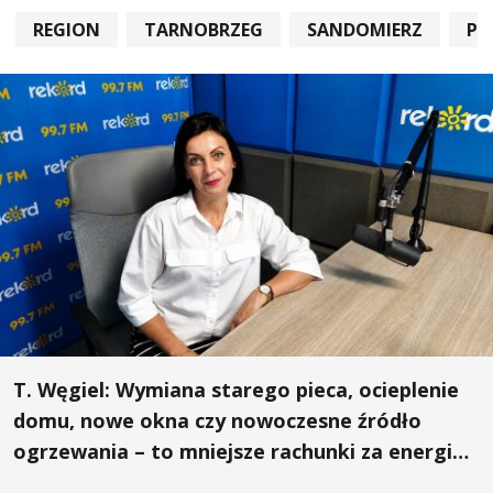
REGION
TARNOBRZEG
SANDOMIERZ
PO
T. Węgiel: Wymiana starego pieca, ocieplenie
domu, nowe okna czy nowoczesne źródło
ogrzewania – to mniejsze rachunki za energię,
lepszy komfort życia i... czystsze powietrze