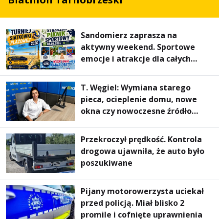
Sandomierz zaprasza na
aktywny weekend. Sportowe
emocje i atrakcje dla całych
rodzin
T. Węgiel: Wymiana starego
pieca, ocieplenie domu, nowe
okna czy nowoczesne źródło
ogrzewania – to mniejsze
rachunki za energię, lepszy
Przekroczył prędkość. Kontrola
komfort życia i... czystsze
drogowa ujawniła, że auto było
powietrze
poszukiwane
Pijany motorowerzysta uciekał
przed policją. Miał blisko 2
promile i cofnięte uprawnienia