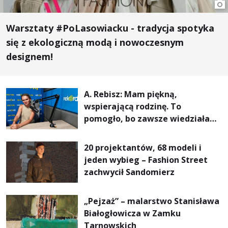
Warsztaty #PoLasowiacku - tradycja spotyka
się z ekologiczną modą i nowoczesnym
designem!
A. Rebisz: Mam piękną,
wspierającą rodzinę. To
pomogło, bo zawsze wiedziałam,
że mogę. Rodzina jest
najważniejsza
20 projektantów, 68 modeli i
jeden wybieg – Fashion Street
zachwycił Sandomierz
„Pejzaż” – malarstwo Stanisława
Białogłowicza w Zamku
Tarnowskich