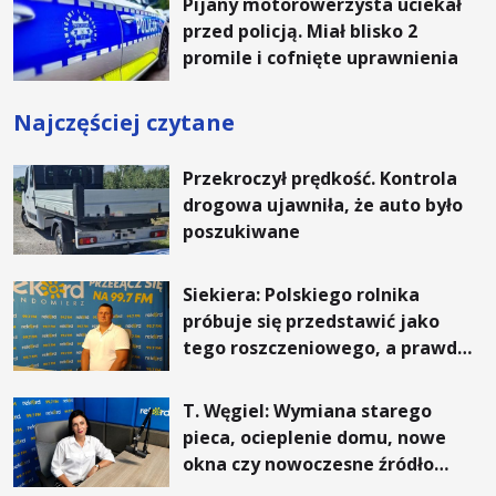
Pijany motorowerzysta uciekał
przed policją. Miał blisko 2
promile i cofnięte uprawnienia
Najczęściej czytane
Przekroczył prędkość. Kontrola
drogowa ujawniła, że auto było
poszukiwane
Siekiera: Polskiego rolnika
próbuje się przedstawić jako
tego roszczeniowego, a prawda
jest zupełnie inna
T. Węgiel: Wymiana starego
pieca, ocieplenie domu, nowe
okna czy nowoczesne źródło
ogrzewania – to mniejsze