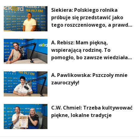
rachunki za energię, lepszy
Siekiera: Polskiego rolnika
komfort życia i... czystsze
próbuje się przedstawić jako
powietrze
tego roszczeniowego, a prawda
jest zupełnie inna
A. Rebisz: Mam piękną,
wspierającą rodzinę. To
pomogło, bo zawsze wiedziałam,
że mogę. Rodzina jest
najważniejsza
A. Pawlikowska: Pszczoły mnie
zauroczyły!
C.W. Chmiel: Trzeba kultywować
piękne, lokalne tradycje