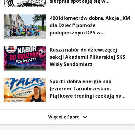
sierpnia spotkają się w
Sandomierzu na I Maratonie
Pieszym „Tam Gdzie Pieprz
400 kilometrów dobra. Akcja „KM
Rośnie”
dla Dzieci” pomoże
podopiecznym DPS w
Mokrzyszowie
Rusza nabór do dziewczęcej
sekcji Akademii Piłkarskiej SKS
Wisły Sandomierz
Sport i dobra energia nad
Jeziorem Tarnobrzeskim.
Piątkowe treningi czekają na
uczestników
Więcej z Sport