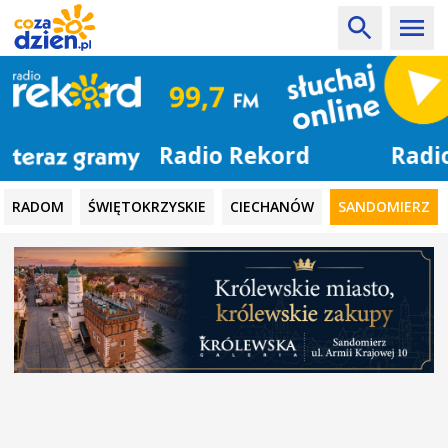
Radio Rekord
RADOM
ŚWIĘTOKRZYSKIE
CIECHANÓW
SANDOMIERZ