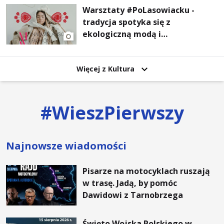
Warsztaty #PoLasowiacku -
tradycja spotyka się z
ekologiczną modą i
nowoczesnym designem!
Więcej z Kultura
#
WieszPierwszy
Najnowsze wiadomości
Pisarze na motocyklach ruszają
w trasę. Jadą, by pomóc
Dawidowi z Tarnobrzega
Święto Wojska Polskiego w