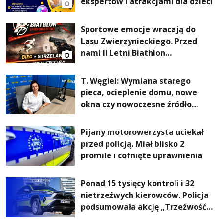
ekspertów i atrakcjami dla dzieci
Sportowe emocje wracają do
Lasu Zwierzynieckiego. Przed
nami II Letni Biathlon
Tarnobrzeski
T. Węgiel: Wymiana starego
pieca, ocieplenie domu, nowe
okna czy nowoczesne źródło
ogrzewania – to mniejsze
rachunki za energię, lepszy
Pijany motorowerzysta uciekał
komfort życia i... czystsze
przed policją. Miał blisko 2
powietrze
promile i cofnięte uprawnienia
Ponad 15 tysięcy kontroli i 32
nietrzeźwych kierowców. Policja
podsumowała akcję „Trzeźwość”
na Podkarpaciu