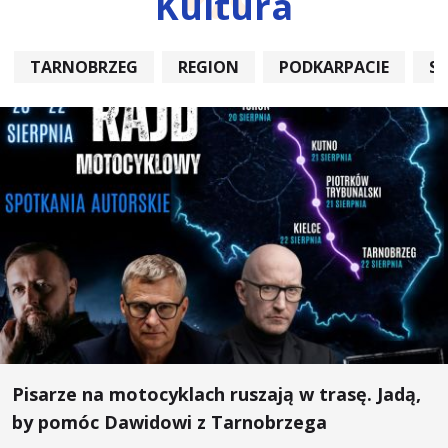
Kultura
TARNOBRZEG
REGION
PODKARPACIE
S
Pisarze na motocyklach ruszają w trasę. Jadą,
by pomóc Dawidowi z Tarnobrzega