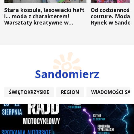
Stara koszula, lasowiacki haft
Od codzienności
i… moda z charakterem!
couture. Moda 
Warsztaty kreatywne w
Rynek w Sandom
ramach NFW
(ZDJĘCIA)
Sandomierz
ŚWIĘTOKRZYSKIE
REGION
WIADOMOŚCI SA