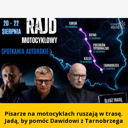
Pisarze na motocyklach ruszają w trasę.
Jadą, by pomóc Dawidowi z Tarnobrzega