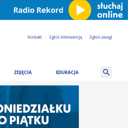
Kontakt
Zgłoś interwencję
Zgłoś uwagi
ZDJĘCIA
EDUKACJA