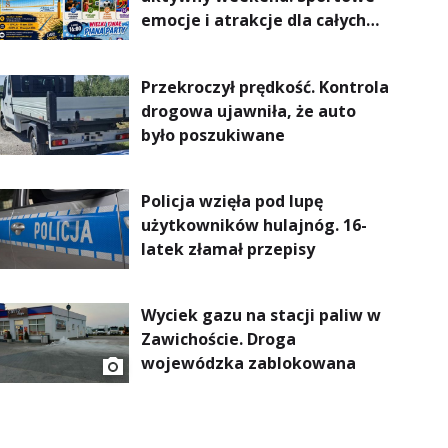
emocje i atrakcje dla całych
rodzin
Przekroczył prędkość. Kontrola
drogowa ujawniła, że auto
było poszukiwane
Policja wzięła pod lupę
użytkowników hulajnóg. 16-
latek złamał przepisy
Wyciek gazu na stacji paliw w
Zawichoście. Droga
wojewódzka zablokowana