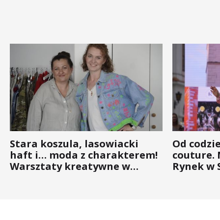
Stara koszula, lasowiacki
Od codzi
haft i… moda z charakterem!
couture.
Warsztaty kreatywne w
Rynek w 
ramach NFW
(ZDJĘCIA)