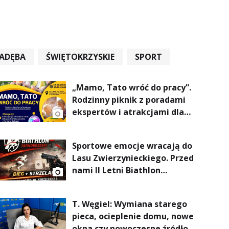
ADĘBA
ŚWIĘTOKRZYSKIE
SPORT
„Mamo, Tato wróć do pracy”.
Rodzinny piknik z poradami
ekspertów i atrakcjami dla
dzieci
Sportowe emocje wracają do
Lasu Zwierzynieckiego. Przed
nami II Letni Biathlon
Tarnobrzeski
T. Węgiel: Wymiana starego
pieca, ocieplenie domu, nowe
okna czy nowoczesne źródło