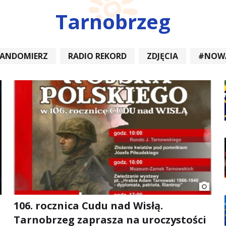
Tarnobrzeg
SANDOMIERZ
RADIO REKORD
ZDJĘCIA
#NOW
DIOREKORD #OPATÓW #RADIORE
#NOWA DĘBA
106. rocznica Cudu nad Wisłą.
Tarnobrzeg zaprasza na uroczystości