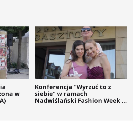
ia
Konferencja "Wyrzuć to z
zona w
siebie" w ramach
A)
Nadwiślański Fashion Week -
bo moda na zdrowie nigdy nie
wychodzi z... mody!