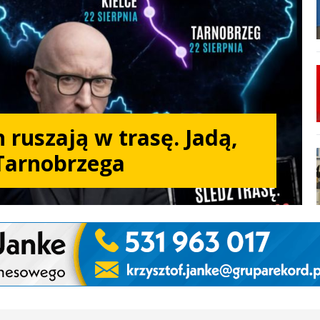
 ruszają w trasę. Jadą,
Tarnobrzega