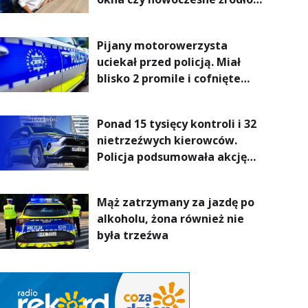
ogrzewania – to mniejsze
rachunki za energię, lepszy
Pijany motorowerzysta
komfort życia i... czystsze
uciekał przed policją. Miał
powietrze
blisko 2 promile i cofnięte
uprawnienia
Ponad 15 tysięcy kontroli i 32
nietrzeźwych kierowców.
Policja podsumowała akcję
„Trzeźwość” na Podkarpaciu
Mąż zatrzymany za jazdę po
alkoholu, żona również nie
była trzeźwa