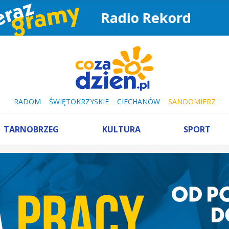
Radio Rekord
RADOM
ŚWIĘTOKRZYSKIE
CIECHANÓW
SANDOMIERZ
TARNOBRZEG
KULTURA
SPORT