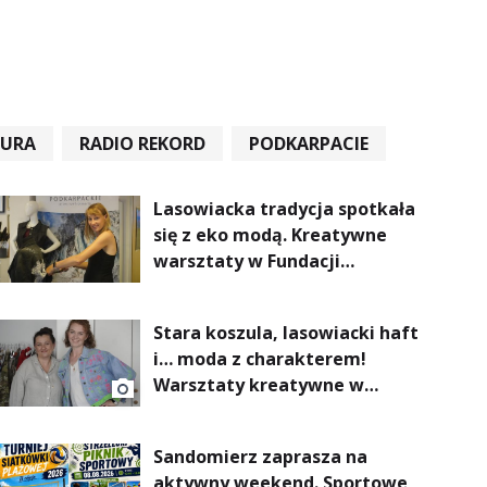
TURA
RADIO REKORD
PODKARPACIE
Lasowiacka tradycja spotkała
się z eko modą. Kreatywne
warsztaty w Fundacji
Artystycznej GA MON
Stara koszula, lasowiacki haft
i… moda z charakterem!
Warsztaty kreatywne w
ramach NFW
Sandomierz zaprasza na
aktywny weekend. Sportowe