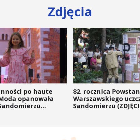
Zdjęcia
enności po haute
82. rocznica Powstan
 Moda opanowała
Warszawskiego uczc
Sandomierzu
Sandomierzu (ZDJĘCI