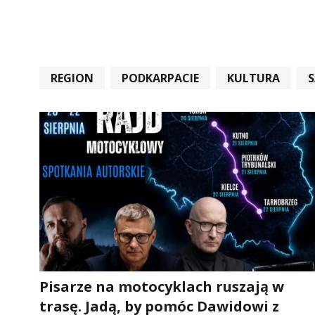
REGION
PODKARPACIE
KULTURA
#STARACHOWICE #REKORD #SANDOMIERZ #RA
Pisarze na motocyklach ruszają w
trasę. Jadą, by pomóc Dawidowi z