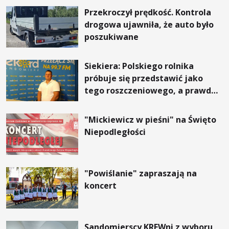
Przekroczył prędkość. Kontrola
drogowa ujawniła, że auto było
poszukiwane
Siekiera: Polskiego rolnika
próbuje się przedstawić jako
tego roszczeniowego, a prawda
jest zupełnie inna
"Mickiewicz w pieśni" na Święto
Niepodległości
"Powiślanie" zapraszają na
koncert
Sandomierscy KREWni z wyboru