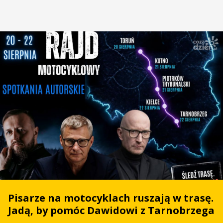
Pisarze na motocyklach ruszają w trasę.
Jadą, by pomóc Dawidowi z Tarnobrzega