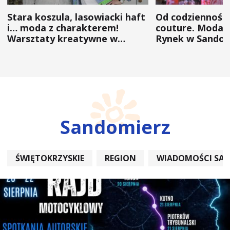
Stara koszula, lasowiacki haft
Od codzienności
i… moda z charakterem!
couture. Moda 
Warsztaty kreatywne w
Rynek w Sandom
ramach NFW
(ZDJĘCIA)
Sandomierz
ŚWIĘTOKRZYSKIE
REGION
WIADOMOŚCI SA