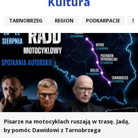
Kultura
TARNOBRZEG
REGION
PODKARPACIE
S
Pisarze na motocyklach ruszają w trasę. Jadą,
by pomóc Dawidowi z Tarnobrzega