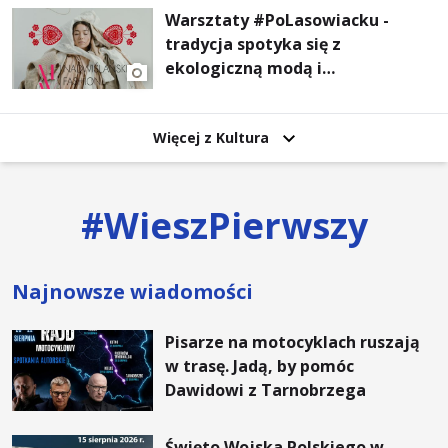
Warsztaty #PoLasowiacku -
tradycja spotyka się z
ekologiczną modą i
nowoczesnym designem!
Więcej z Kultura
#
WieszPierwszy
Najnowsze wiadomości
Pisarze na motocyklach ruszają
w trasę. Jadą, by pomóc
Dawidowi z Tarnobrzega
Święto Wojska Polskiego w