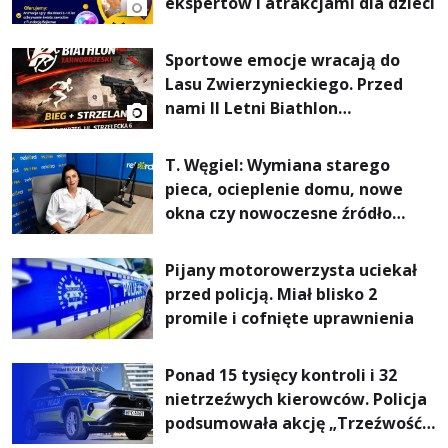
ekspertów i atrakcjami dla dzieci
Sportowe emocje wracają do
Lasu Zwierzynieckiego. Przed
nami II Letni Biathlon
Tarnobrzeski
T. Węgiel: Wymiana starego
pieca, ocieplenie domu, nowe
okna czy nowoczesne źródło
ogrzewania – to mniejsze
rachunki za energię, lepszy
Pijany motorowerzysta uciekał
komfort życia i... czystsze
przed policją. Miał blisko 2
powietrze
promile i cofnięte uprawnienia
Ponad 15 tysięcy kontroli i 32
nietrzeźwych kierowców. Policja
podsumowała akcję „Trzeźwość”
na Podkarpaciu