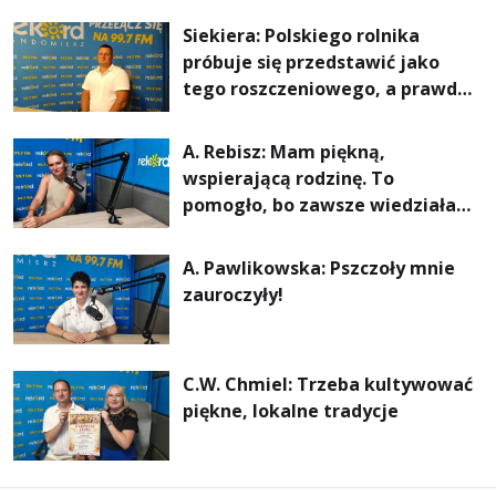
rachunki za energię, lepszy
Siekiera: Polskiego rolnika
komfort życia i... czystsze
próbuje się przedstawić jako
powietrze
tego roszczeniowego, a prawda
jest zupełnie inna
A. Rebisz: Mam piękną,
wspierającą rodzinę. To
pomogło, bo zawsze wiedziałam,
że mogę. Rodzina jest
najważniejsza
A. Pawlikowska: Pszczoły mnie
zauroczyły!
C.W. Chmiel: Trzeba kultywować
piękne, lokalne tradycje