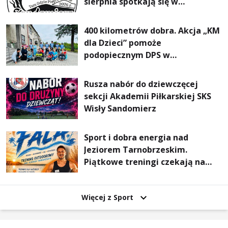
sierpnia spotkają się w
Sandomierzu na I Maratonie
Pieszym „Tam Gdzie Pieprz
400 kilometrów dobra. Akcja „KM
Rośnie”
dla Dzieci” pomoże
podopiecznym DPS w
Mokrzyszowie
Rusza nabór do dziewczęcej
sekcji Akademii Piłkarskiej SKS
Wisły Sandomierz
Sport i dobra energia nad
Jeziorem Tarnobrzeskim.
Piątkowe treningi czekają na
uczestników
Więcej z Sport